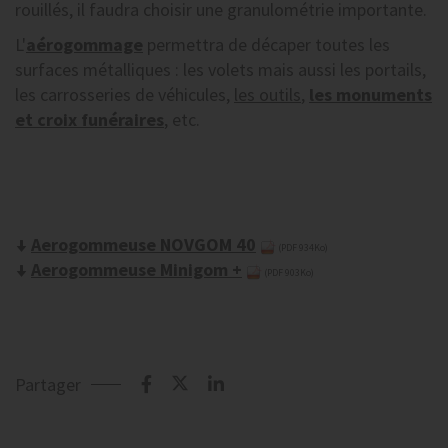
rouillés, il faudra choisir une granulométrie importante.
L'
aérogommage
permettra de décaper toutes les
surfaces métalliques : les volets mais aussi les portails,
les carrosseries de véhicules,
les outils
,
les monuments
et croix funéraires
, etc.
Aerogommeuse NOVGOM 40
(PDF 934Ko)
Aerogommeuse Minigom +
(PDF 903Ko)
Partager