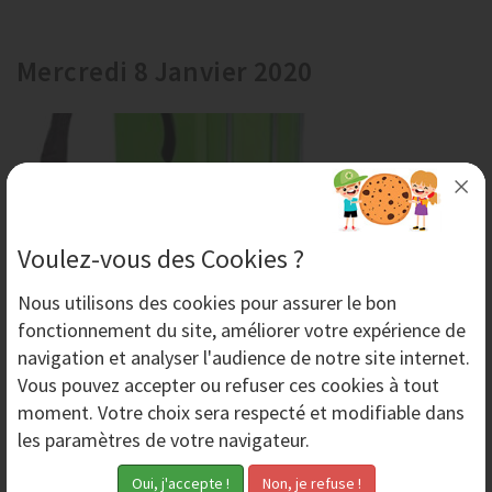
Mercredi 8 Janvier 2020
Voulez-vous des Cookies ?
Nous utilisons des
cookies
pour assurer le bon
fonctionnement du site, améliorer votre expérience de
navigation et analyser l'audience de notre site internet.
Sablage doux et écologique avec l'aérogommage
Vous pouvez accepter ou refuser ces cookies à tout
Le sablage est une méthode de décapage à sec
moment. Votre choix sera respecté et modifiable dans
consistant à projeter de l'air et un produit abrasif. Pour
les paramètres de votre navigateur.
un sablage doux et écologique, choisissez la...