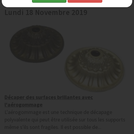
Lundi 18 Novembre 2019
Décaper des surfaces brillantes avec
l'aérogommage
L'aérogommage est une technique de décapage
polyvalente qui peut être utilisée sur tous les supports
même s'ils sont fragiles. Il est possible de...