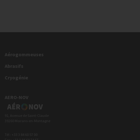
Aérogommeuses
Abrasifs
Cryogénie
AERO-NOV
91, Avenue de Saint-Claude
39260 Moirans-en-Montagne
Tél : +33 3 84 60 57 00
Fax : +33 3 84 60 74 67