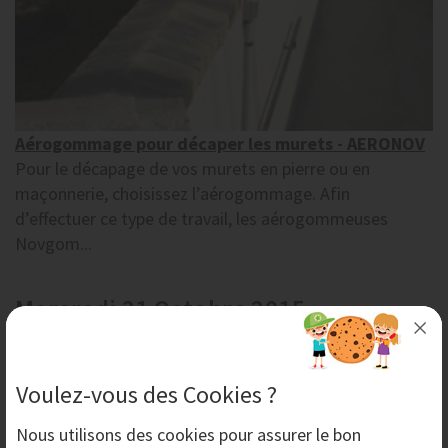
Aérogommage pour décaper les murets - AERONOV
Pour le décapage de vos murets en pierre ou en
maçonnerie, choisissez l’aérogommage. Afin
d’effectuer ce type de travail, les aérogommeuses
Novgom...
Mercredi 21 Octobre 2015
Voulez-vous des Cookies ?
Nous utilisons des
cookies
pour assurer le bon