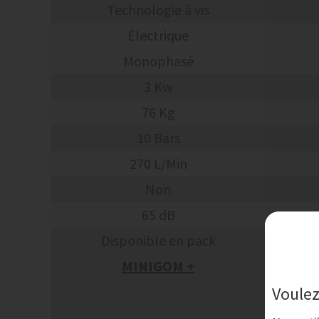
Technologie à vis
Électrique
Monophasé
3 Kw
76 Kg
10 Bars
270 L/Min
Non
65 dB
Disponible en pack
MINIGOM +
Voulez