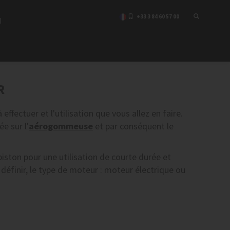
+33 3 84 60 57 00
I
R
effectuer et l'utilisation que vous allez en faire.
ée sur l'
aérogommeuse
et par conséquent le
ston pour une utilisation de courte durée et
 définir, le type de moteur : moteur électrique ou