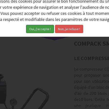
lisons des
cookies
pour assurer le bon fonctionnement du si
r votre expérience de navigation et analyser l'audience de no
CRYONOV E-3100
CRYONOV E-800
. Vous pouvez accepter ou refuser ces cookies à tout momen
ra respecté et modifiable dans les paramètres de votre navig
COMPACK S
LE COMPRESSE
Le compresseur C
pour proposer un
pour son utilisati
Équipé d'un bloc de
d'air de 270 litre
de10 bars. Cette 
une pratique in