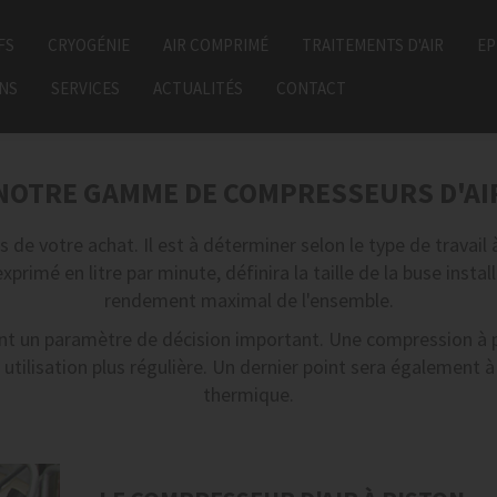
FS
CRYOGÉNIE
AIR COMPRIMÉ
TRAITEMENTS D'AIR
EP
ONS
SERVICES
ACTUALITÉS
CONTACT
NOTRE GAMME DE COMPRESSEURS D'AI
de votre achat. Il est à déterminer selon le type de travail à 
xprimé en litre par minute, définira la taille de la buse install
rendement maximal de l'ensemble.
 un paramètre de décision important. Une compression à pi
tilisation plus régulière. Un dernier point sera également à
thermique.