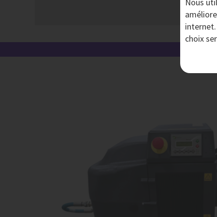
Nous uti
améliore
internet
choix se