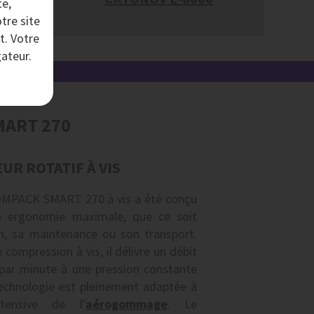
te,
tre site
0
t. Votre
ateur.
MART 270
UR ROTATIF À VIS
OMPACK SMART 270 à vis a été conçu
e ergonomie maximale, que ce soit
on, sa maintenance ou son transport.
 compression à vis, il délivre un débit
s par minute à une pression constante
technologie est pleinement adaptée à
tensive de l'
aérogommage
. Le