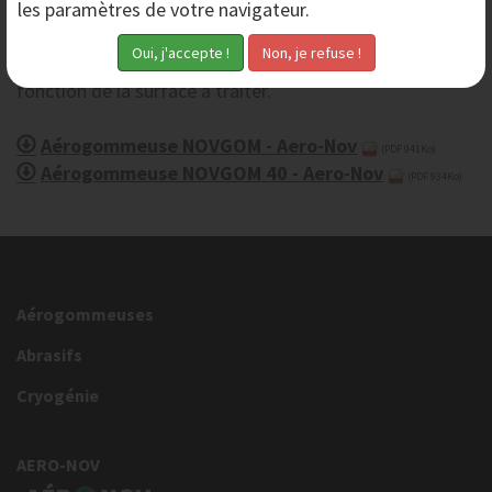
les paramètres de votre navigateur.
du débit d'abrasifs (25kg à l'heure).
La nature de l'
abrasif
micro pulvérulent est choisie en
fonction de la surface à traiter.
Aérogommeuse NOVGOM - Aero-Nov
(PDF 941Ko)
Aérogommeuse NOVGOM 40 - Aero-Nov
(PDF 934Ko)
Aérogommeuses
Abrasifs
Cryogénie
AERO-NOV