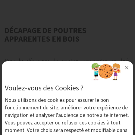
DÉCAPAGE DE POUTRES
APPARENTES EN BOIS
Pour le décapage de poutres apparentes en bois
la technique d'
aérogommage
est un procédé de
décapage non agressif qui respecte la qualité des
supports les plus fragiles et les plus difficiles d'accès.
Voulez-vous des Cookies ?
AERONOV
a développé une gamme d'équipements
Nous utilisons des
cookies
pour assurer le bon
NOVGOM
pour le décapage par
aérogommage
de
fonctionnement du site, améliorer votre expérience de
poutres apparentes en bois.
navigation et analyser l'audience de notre site internet.
Les
aérogommeuses
NOVGOM
sont équipées d'un
Vous pouvez accepter ou refuser ces cookies à tout
réglage de pression permettant des applications de
moment. Votre choix sera respecté et modifiable dans
décapage à basse pression et d'une vanne de régulation