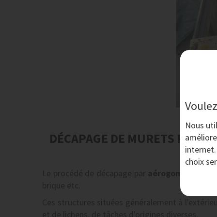
Voulez
Nous uti
DÉCAPAGE DE MURETS PAR 
améliore
internet
choix se
Le procédé de décapage par
aérogommage
à l
brique etc.
Ces structures situées généralement à l'extérieur
et de lichens, de tâches d'origines diverses.