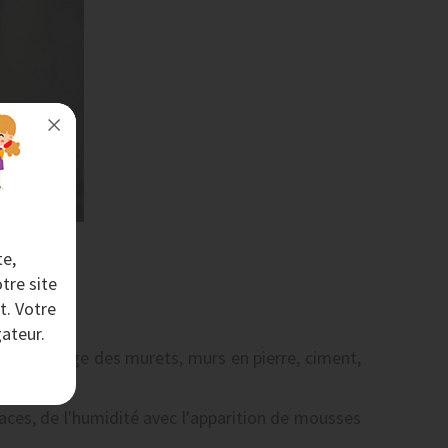
te,
tre site
t. Votre
ateur.
nettoyage des murets, murs en pierre, ciment,
rfaces, de l'humidité avec l'apparition de mousses