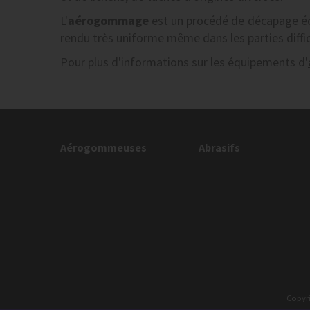
L'
aérogommage
est un procédé de décapage éco
rendu très uniforme même dans les parties diffi
Pour plus d'informations sur les équipements d'
Aérogommeuses
Abrasifs
Copyr