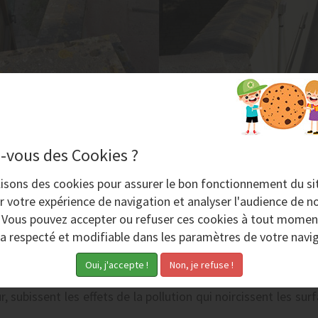
-vous des Cookies ?
lisons des
cookies
pour assurer le bon fonctionnement du si
AÉROGOMMAGE
r votre expérience de navigation et analyser l'audience de no
. Vous pouvez accepter ou refuser ces cookies à tout momen
ra respecté et modifiable dans les paramètres de votre navig
'aide des
aérogommeuses
NOVGOM
d'AERO NOV permet le 
, subissent les effets de la pollution qui noircissent les su