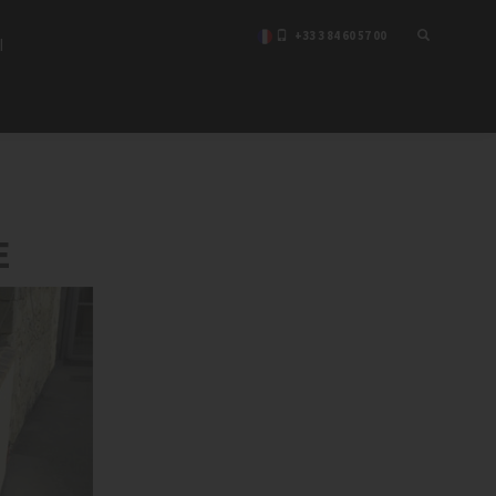
+33 3 84 60 57 00
I
E