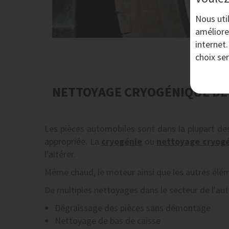
Nous uti
améliore
internet
choix se
NETTOYAGE CRYOGÉNIQUE DE
Les pièces automobiles sont dans la plupart des é
appropriée. La
cryogénie
ou
nettoyage cryog
l'altérer.
Même chaud, le moteur ainsi que les autres élé
De multiples nettoyages dans le secteur de l'a
Dégraissage des pièces sans démontage
Nettoyage de bas de caisse