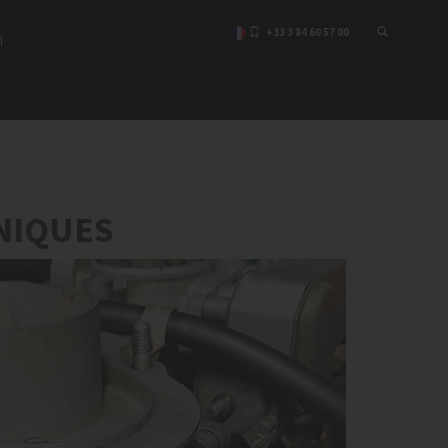
+33 3 84 60 57 00
I
NIQUES