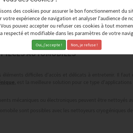
lisons des
cookies
pour assurer le bon fonctionnement du si
r votre expérience de navigation et analyser l'audience de no
. Vous pouvez accepter ou refuser ces cookies à tout momen
ra respecté et modifiable dans les paramètres de votre navig
 PIÈCES AUTOMOBILES
léments difficiles d'accès et délicats à entretenir. Il faut
énique
, est la meilleure solution pour ce type d'application
ments mécaniques ou électroniques peuvent être nettoyés a
utomobile sont possibles avec les nettoyeurs cryogéniques