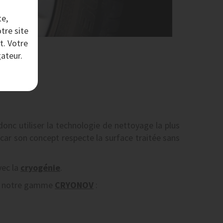
te,
tre site
t. Votre
ateur.
 donc utiliser la technologie de nettoyage la plus
s car son concept respecte la surface traitée sans
vec la
cryogénie
.
 de notre gamme
CRYONOV
: