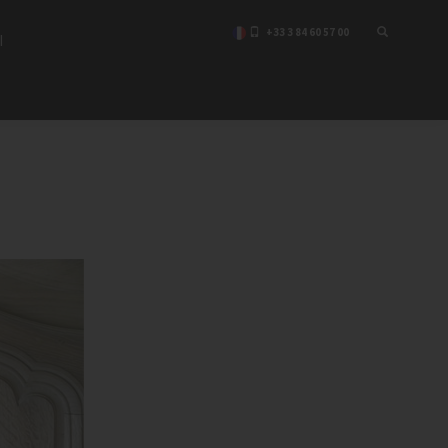
+33 3 84 60 57 00
I