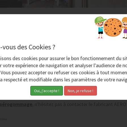
 D'ARMOIRES EN BOIS
-vous des Cookies ?
logique qui respecte les surfaces, que le bois soit un boi
cessibles (moulures, décorations, encoches etc.).
lisons des
cookies
pour assurer le bon fonctionnement du si
l'aide des
aérogommeuses
AERO NOV permet le nettoyage
r votre expérience de navigation et analyser l'audience de no
s façonnées à l'ancienne :
. Vous pouvez accepter ou refuser ces cookies à tout momen
ra respecté et modifiable dans les paramètres de votre navig
 bois précieux, pin, sapin ou autres.
vec ou sans reliefs, moulures, décorations.
moires, coffres, buffets, fauteuils ou autres.
aérogommage
,
n'hésitez pas à contacter le fabricant AERO
903Ko)