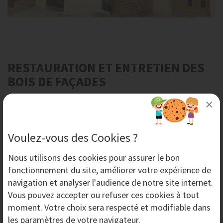
RESTAURATION ET ENTRETIEN DES
BOIS DE FAÇADES
La restauration et l'entretien des bois de façades peut
se faire à l'aide de la technique d'
aérogommage
, un
Voulez-vous des Cookies ?
procédé de décapage non agressif qui respecte la
qualité des supports les plus fragiles et les plus difficiles
Nous utilisons des
cookies
pour assurer le bon
d'accès.
fonctionnement du site, améliorer votre expérience de
navigation et analyser l'audience de notre site internet.
AERONOV
a développé une gamme d'équipements pour
Vous pouvez accepter ou refuser ces cookies à tout
l'
aérogommage
, les
aérogommeuses
NOVGOM
.
moment. Votre choix sera respecté et modifiable dans
Les
aérogommeuses
professionnelles
NOVGOM
sont
les paramètres de votre navigateur.