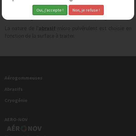
équipées d'un réglage de pression permettant des
applications de décapage à basse pression et d'une
vanne de régulation du débit d'abrasifs (25kg à l'heure).
La nature de l'
abrasif
micro pulvérulent est choisie en
fonction de la surface à traiter.
Aérogommeuses
Abrasifs
Cryogénie
AERO-NOV