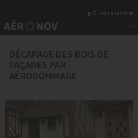
+33 3 84 60 57 00
To
nav
DÉCAPAGE DES BOIS DE
FAÇADES PAR
AÉROGOMMAGE