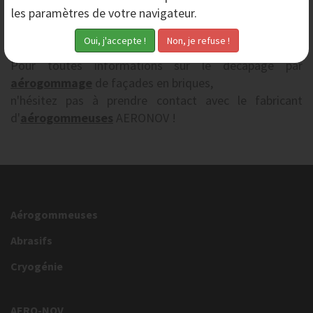
brique, matériau poreux et fragile. Les granulats utilisés
les paramètres de votre navigateur.
présentent une granulométrie fine qui respecte les
supports traités.
Pour toutes informations sur le décapage par
aérogommage
de façades en briques,
n'hésitez pas à prendre contact avec le fabricant
d'
aérogommeuses
AERONOV !
Aérogommeuses
Abrasifs
Cryogénie
AERO-NOV