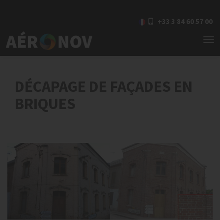
+33 3 84 60 57 00
To
nav
DÉCAPAGE DE FAÇADES EN
BRIQUES