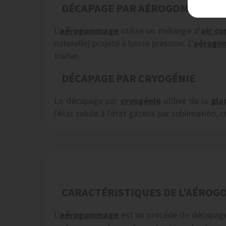
DÉCAPAGE PAR AÉROGOMMAGE
L'
aérogommage
utilise un mélange d'
air c
naturelle) projeté à basse pression. L'
aérogo
traiter.
DÉCAPAGE PAR CRYOGÉNIE
Le décapage par
cryogénie
utilise de la
gla
l'état solide à l'état gazeux par sublimation,
CARACTÉRISTIQUES DE L'AÉRO
L'
aérogommage
est un procédé de décapage 