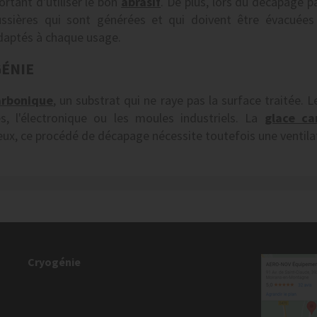
rtant d'utiliser le bon
abrasif
. De plus, lors du décapage p
ussières qui sont générées et qui doivent être évacuées
aptés à chaque usage.
GÉNIE
arbonique
, un substrat qui ne raye pas la surface traitée.
s, l'électronique ou les moules industriels. La
glace ca
ux, ce procédé de décapage nécessite toutefois une ventil
Cryogénie