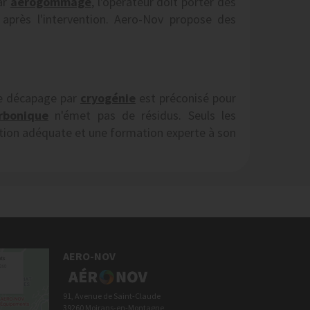
ar
aérogommage
, l'opérateur doit porter des
 après l'intervention. Aero-Nov propose des
 Le décapage par
cryogénie
est préconisé pour
rbonique
n'émet pas de résidus. Seuls les
ation adéquate et une formation experte à son
AERO-NOV
91, Avenue de Saint-Claude
39260 Moirans-en-Montagne