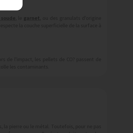
 soude
, le
garnet
, ou des granulats d'origine
pecte la couche superficielle de la surface à
rs de l'impact, les pellets de CO? passent de
colle les contaminants.
la pierre ou le métal. Toutefois, pour ne pas