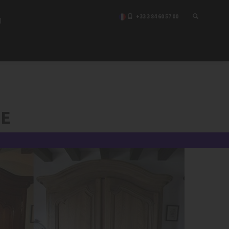
+33 3 84 60 57 00
I
IE