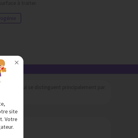
surface à traiter.
yogénie
AGE !
capage qui se distinguent principalement par
te,
tre site
t. Votre
ateur.