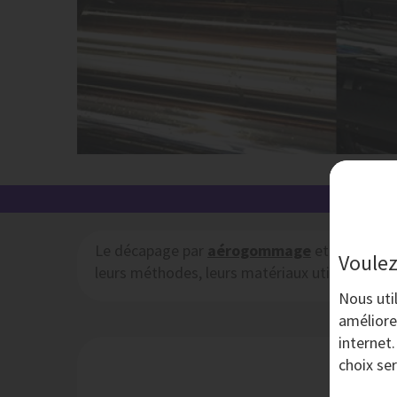
L'AÉ
Le décapage par
aérogommage
et le décap
Voulez
leurs méthodes, leurs matériaux utilisés et leu
Nous uti
améliore
internet
choix se