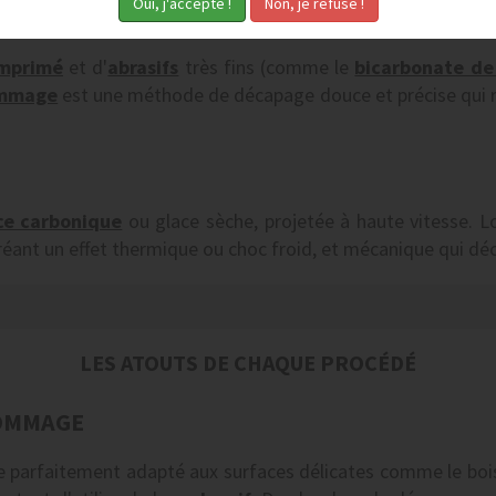
omprimé
et d'
abrasifs
très fins (comme le
bicarbonate de
mmage
est une méthode de décapage douce et précise qui res
ce carbonique
ou glace sèche, projetée à haute vitesse. Lo
 créant un effet thermique ou choc froid, et mécanique qui dé
LES ATOUTS DE CHAQUE PROCÉDÉ
GOMMAGE
parfaitement adapté aux surfaces délicates comme le bois, 