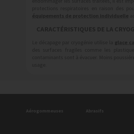
endommager les surfaces traitées, il est impo
protections respiratoires en raison des po
équipements de protection individuelle
ad
CARACTÉRISTIQUES DE LA CRYO
Le décapage par cryogénie utilise la
glace c
des surfaces fragiles comme les plastique
contaminants sont à évacuer. Moins poussiére
usage.
Aérogommeuses
Abrasifs