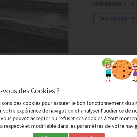
carbonique
sur la 
Décapage par cr
ROGOMMAGE, LA CRYOGÉNIE, DEUX PROCÉDÉS DE DÉCAP
age par
cryogénie
sont deux procédés de nettoyage ou de dé
-vous des Cookies ?
rs applications.
lisons des
cookies
pour assurer le bon fonctionnement du si
r votre expérience de navigation et analyser l'audience de no
. Vous pouvez accepter ou refuser ces cookies à tout momen
PRINCIPE DE FONCTIONNEMENT
ra respecté et modifiable dans les paramètres de votre navig