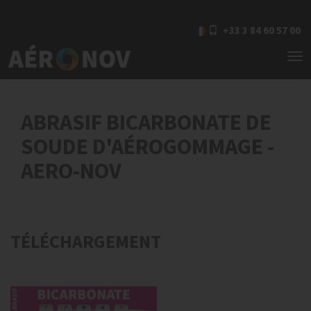
+33 3 84 60 57 00
To
nav
ABRASIF BICARBONATE DE
SOUDE D'AÉROGOMMAGE -
AERO-NOV
TÉLÉCHARGEMENT