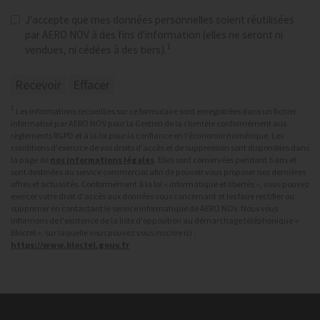
J'accepte que mes données personnelles soient réutilisées
par AERO NOV à des fins d'information (elles ne seront ni
1
vendues, ni cédées à des tiers).
1
Les informations recueillies sur ce formulaire sont enregistrées dans un fichier
informatisé par AERO NOV pour la Gestion de la clientèle conformément aux
règlements RGPD et à la loi pour la confiance en l'économie numérique. Les
conditions d'exercice de vos droits d'accès et de suppression sont disponibles dans
la page de
nos informations légales
. Elles sont conservées pendant 5 ans et
sont destinées au service commercial afin de pouvoir vous proposer nos dernières
offres et actualités. Conformément à la loi « informatique et libertés », vous pouvez
exercer votre droit d'accès aux données vous concernant et les faire rectifier ou
supprimer en contactant le service informatique de AERO NOV. Nous vous
informons de l'existence de la liste d'opposition au démarchage téléphonique «
Bloctel », sur laquelle vous pouvez vous inscrire ici :
https://www.bloctel.gouv.fr