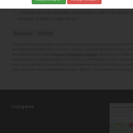
Consentement RGPD
*
J'accepte que mes données personnelles soient réutilisées pa
1
vendues, ni cédées à des tiers).
1
Les informations recueillies sur ce formulaire sont enregistrées dans un fichie
aux règlements RGPD et à la loi pour la confiance en l'économie numérique. Les c
disponibles dans la page de
nos informations légales
. Elles sont conservées
vous proposer nos dernières offres et actualités. Conformément à la loi « informat
vous concernant et les faire rectifier ou supprimer en contactant le service info
d'opposition au démarchage téléphonique « Bloctel », sur laquelle vous pouvez vo
Cryogénie