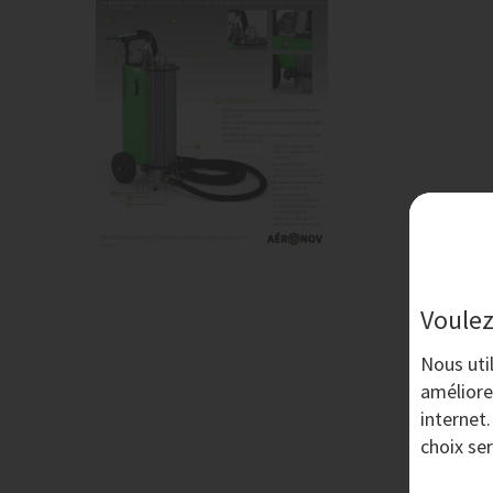
Voulez
Nous uti
améliore
internet
choix se