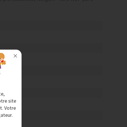
te,
tre site
t. Votre
ateur.