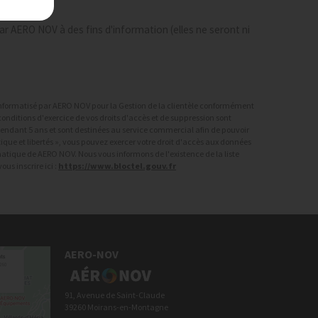
r AERO NOV à des fins d'information (elles ne seront ni
r informatisé par AERO NOV pour la Gestion de la clientèle conformément
onditions d'exercice de vos droits d'accès et de suppression sont
 pendant 5 ans et sont destinées au service commercial afin de pouvoir
ique et libertés », vous pouvez exercer votre droit d'accès aux données
rmatique de AERO NOV. Nous vous informons de l'existence de la liste
us inscrire ici :
https://www.bloctel.gouv.fr
AERO-NOV
91, Avenue de Saint-Claude
39260 Moirans-en-Montagne