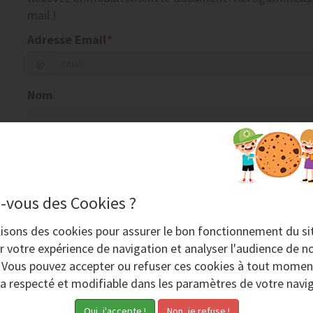
mail !
Adresse Email
*
@
Nom
Société
-vous des Cookies ?
Code postal
Ville
lisons des
cookies
pour assurer le bon fonctionnement du si
r votre expérience de navigation et analyser l'audience de no
Téléphone
. Vous pouvez accepter ou refuser ces cookies à tout momen
ra respecté et modifiable dans les paramètres de votre navig