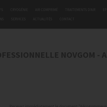
FS
CRYOGÉNIE
AIR COMPRIMÉ
TRAITEMENTS D'AIR
EP
ONS
SERVICES
ACTUALITÉS
CONTACT
FESSIONNELLE NOVGOM - 
Recevez
immédiatement
le document
"Aérogommeuse 