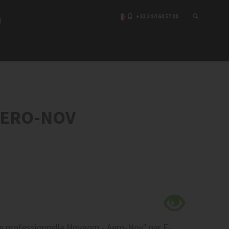
+33 3 84 60 57 00
I
AERO-NOV
professionnelle Novgom - Aero-Nov"
par E-