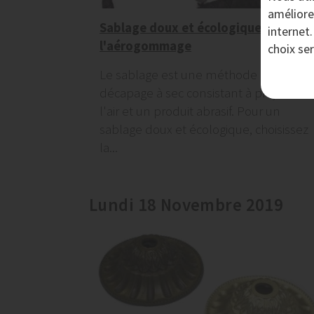
améliore
Sablage doux et écologique avec
internet
l'aérogommage
choix se
Le sablage est une méthode de
décapage à sec consistant à projeter d
l'air et un produit abrasif. Pour un
sablage doux et écologique, choisissez
la...
Lundi 18 Novembre 2019