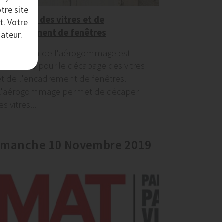
tre site
Décapage des vitres et de
t. Votre
l'encadrement de fenêtres
ateur.
L'utilisation de l'aérogommage est
conseillée pour le décapage des vitres
et de l'encadrement de fenêtres.
L'aérogommage permet de décaper
es vitres...
imanche 10 Novembre 2019