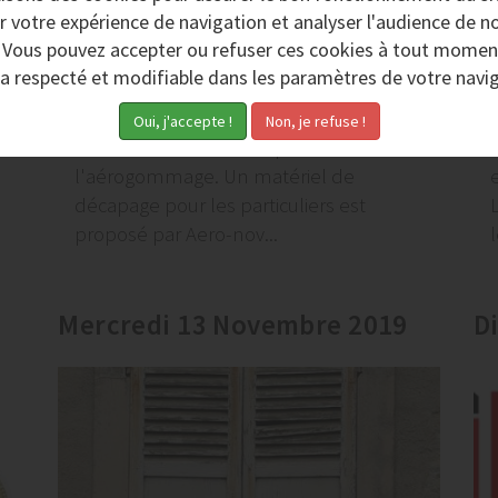
r votre expérience de navigation et analyser l'audience de no
Matériel de décapage pour les
. Vous pouvez accepter ou refuser ces cookies à tout momen
particuliers
ra respecté et modifiable dans les paramètres de votre navig
Aero-nov est spécialisé dans la
e
fabrication de matériel pour
l'aérogommage. Un matériel de
décapage pour les particuliers est
proposé par Aero-nov...
l
Mercredi 13 Novembre 2019
D