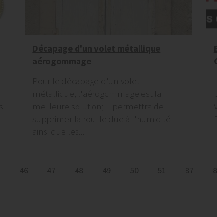
Décapage d'un volet métallique
aérogommage
Pour le décapage d'un volet
métallique, l'aérogommage est la
s
meilleure solution; Il permettra de
supprimer la rouille due à l'humidité
B
ainsi que les...
5
46
47
48
49
50
51
87
8