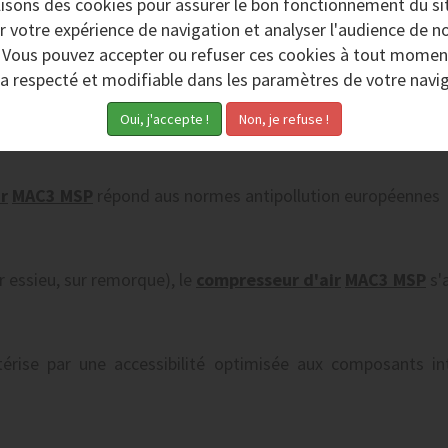
lisons des
cookies
pour assurer le bon fonctionnement du si
r votre expérience de navigation et analyser l'audience de no
. Vous pouvez accepter ou refuser ces cookies à tout momen
ra respecté et modifiable dans les paramètres de votre navig
our vos travaux d'
aérogommage
et de sablage, présente
r
MAC3 MSP
répond aus normes antipollution européennes
r essieu, sur remorque), le
compresseur d'air
MAC3 MSP
s'
érise par une accessibilité optimisée aux composants i