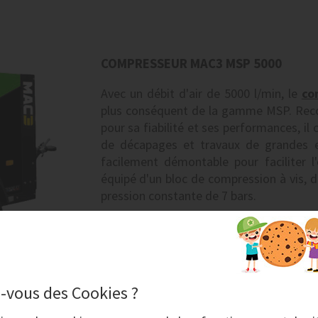
COMPRESSEUR MAC3 MSP 5000
Avec un débit d'air de 5000 l/min, le
co
plus conséquent de la gamme MSP. Recon
pour sa fiabilité et ses performances, il 
de décapages et travaux de grandes en
facilement démontable pour faciliter l'
équipé d'un bloc de compression à vis, d
pression constante de 7 bars.
-vous des Cookies ?