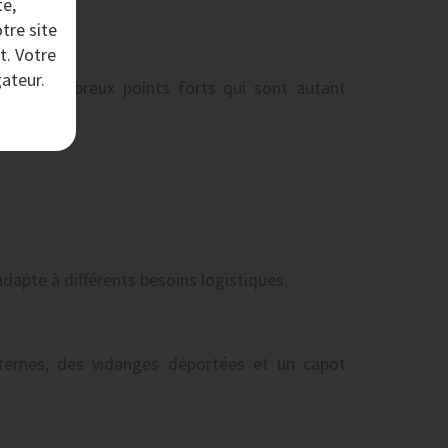
te,
tre site
t. Votre
ateur.
 de nombreux points forts qui sont autant
adapte à différents besoins logistiques.
nternes, des vidanges déportées et un capot