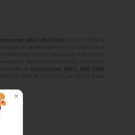
mpresseur MAC3 MSP 5000
est le modèle le
nu par les professionnels de la construction
conviendra de l'utiliser pour vos grands projets
vergures. Motorisation Kubota, carrosserie
entretien, le
compresseur MAC3 MSP 5000
élivre un débit de 5000 litres par minute à une