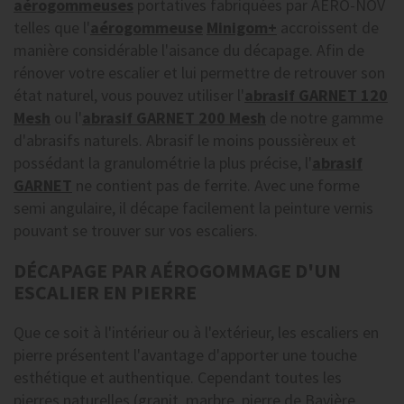
aérogommeuses
portatives fabriquées par AERO-NOV
telles que l'
aérogommeuse
Minigom+
accroissent de
manière considérable l'aisance du décapage. Afin de
rénover votre escalier et lui permettre de retrouver son
état naturel, vous pouvez utiliser l'
abrasif GARNET 120
Mesh
ou l'
abrasif GARNET 200 Mesh
de notre gamme
d'abrasifs naturels. Abrasif le moins poussièreux et
possédant la granulométrie la plus précise, l'
abrasif
GARNET
ne contient pas de ferrite. Avec une forme
semi angulaire, il décape facilement la peinture vernis
pouvant se trouver sur vos escaliers.
DÉCAPAGE PAR AÉROGOMMAGE D'UN
ESCALIER EN PIERRE
Que ce soit à l'intérieur ou à l'extérieur, les escaliers en
pierre présentent l'avantage d'apporter une touche
esthétique et authentique. Cependant toutes les
pierres naturelles (granit, marbre, pierre de Bavière,