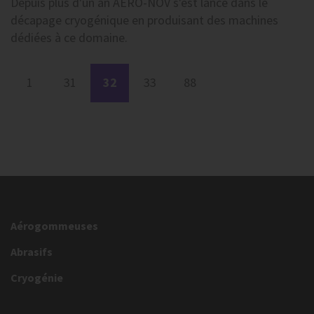
Depuis plus d'un an AERO-NOV s'est lancé dans le
décapage cryogénique en produisant des machines
dédiées à ce domaine.
1
31
32
33
88
Aérogommeuses
Abrasifs
Cryogénie