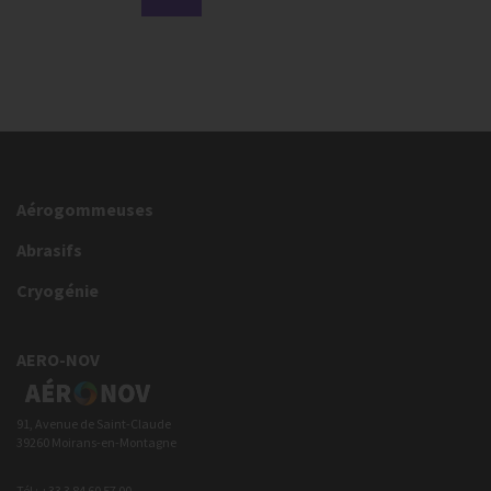
Aérogommeuses
Abrasifs
Cryogénie
AERO-NOV
91, Avenue de Saint-Claude
39260 Moirans-en-Montagne
Tél : +33 3 84 60 57 00