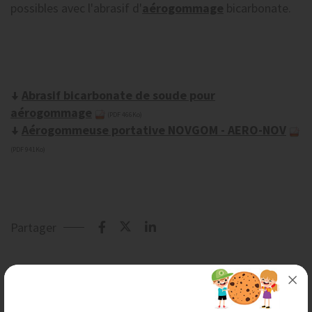
possibles avec l'abrasif d'
aérogommage
bicarbonate.
Abrasif bicarbonate de soude pour
aérogommage
(PDF 466Ko)
Aérogommeuse portative NOVGOM - AERO-NOV
(PDF 941Ko)
Partager