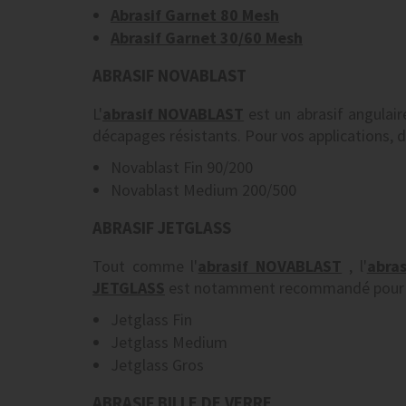
Abrasif Garnet 80 Mesh
Abrasif Garnet 30/60 Mesh
ABRASIF NOVABLAST
L'
abrasif NOVABLAST
est un abrasif angulaire
décapages résistants. Pour vos applications, 
Novablast Fin 90/200
Novablast Medium 200/500
ABRASIF JETGLASS
Tout comme l'
abrasif NOVABLAST
, l'
abra
JETGLASS
est notamment recommandé pour le
Jetglass Fin
Jetglass Medium
Jetglass Gros
ABRASIF BILLE DE VERRE