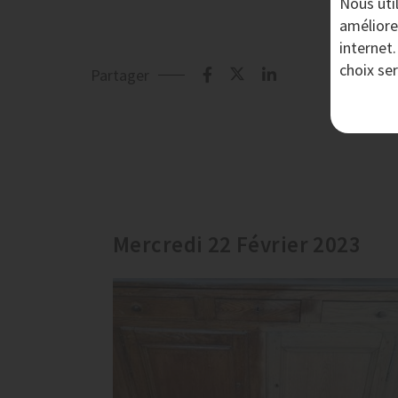
Nous uti
améliore
internet
choix se
Partager
Mercredi 22 Février 2023