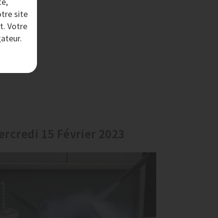
te,
tre site
t. Votre
ateur.
ercredi 15 Février 2023