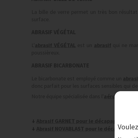
La bille de verre permet un très bon résultat
surface.
ABRASIF VÉGÉTAL
L'
abrasif VÉGÉTAL
est un
abrasif
qui ne marq
poussièreux.
ABRASIF BICARBONATE
Le bicarbonate est employé comme un
abrasi
donc parfait pour les surfaces sensibles qui 
Notre équipe spécialisée dans l'
aérogommag
Abrasif GARNET pour le décapage par 
Voulez
Abrasif NOVABLAST pour le décapage p