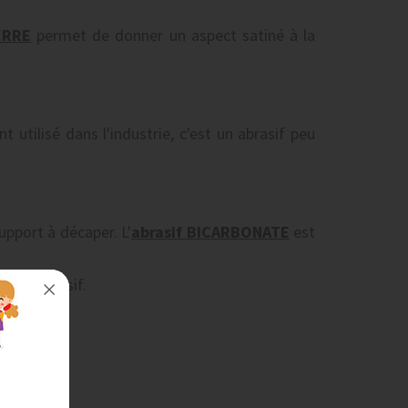
ERRE
permet de donner un aspect satiné à la
utilisé dans l'industrie, c'est un abrasif peu
upport à décaper. L'
abrasif BICARBONATE
est
votre abrasif.