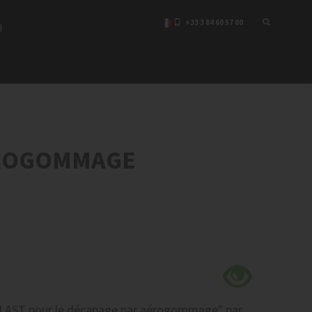
+33 3 84 60 57 00
I
ÉROGOMMAGE
LAST pour le décapage par aérogommage"
par