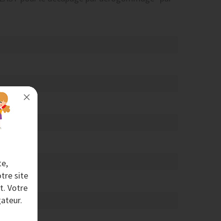
te,
tre site
t. Votre
ateur.