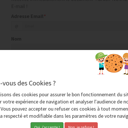
E-mail !
Adresse Email
*
@
Nom
Société
-vous des Cookies ?
Code postal
Ville
lisons des
cookies
pour assurer le bon fonctionnement du si
r votre expérience de navigation et analyser l'audience de no
Téléphone
. Vous pouvez accepter ou refuser ces cookies à tout momen
ra respecté et modifiable dans les paramètres de votre navig