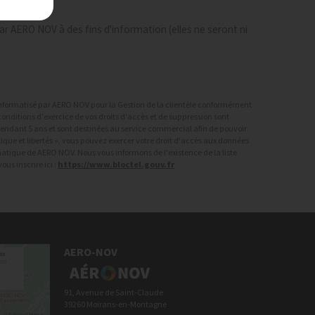
r AERO NOV à des fins d'information (elles ne seront ni
r informatisé par AERO NOV pour la Gestion de la clientèle conformément
onditions d'exercice de vos droits d'accès et de suppression sont
 pendant 5 ans et sont destinées au service commercial afin de pouvoir
ique et libertés », vous pouvez exercer votre droit d'accès aux données
rmatique de AERO NOV. Nous vous informons de l'existence de la liste
us inscrire ici :
https://www.bloctel.gouv.fr
AERO-NOV
91, Avenue de Saint-Claude
39260 Moirans-en-Montagne