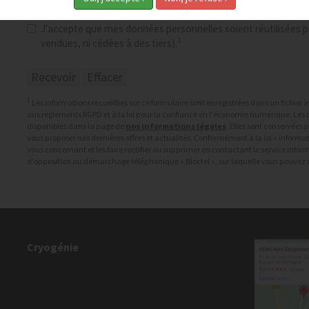
Consentement RGPD
*
J'accepte que mes données personnelles soient réutilisées pa
1
vendues, ni cédées à des tiers).
1
Les informations recueillies sur ce formulaire sont enregistrées dans un fichie
aux règlements RGPD et à la loi pour la confiance en l'économie numérique. Les c
disponibles dans la page de
nos informations légales
. Elles sont conservées
vous proposer nos dernières offres et actualités. Conformément à la loi « informat
vous concernant et les faire rectifier ou supprimer en contactant le service info
d'opposition au démarchage téléphonique « Bloctel », sur laquelle vous pouvez vo
Cryogénie