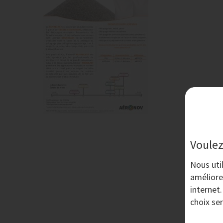
Voulez
Nous uti
améliore
internet
choix se