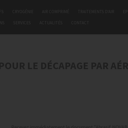
FS
CRYOGÉNIE
AIR COMPRIMÉ
TRAITEMENTS D'AIR
EP
ONS
SERVICES
ACTUALITÉS
CONTACT
 POUR LE DÉCAPAGE PAR A
Recevez
immédiatement
le document
"Abrasif NOVAB