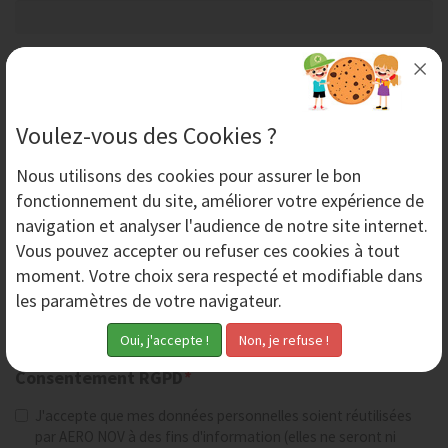
Société
Voulez-vous des Cookies ?
Code postal
Nous utilisons des
cookies
pour assurer le bon
fonctionnement du site, améliorer votre expérience de
Ville
navigation et analyser l'audience de notre site internet.
Vous pouvez accepter ou refuser ces cookies à tout
moment. Votre choix sera respecté et modifiable dans
Téléphone
les paramètres de votre navigateur.
Consentement RGPD
*
J'accepte que mes données personnelles soient réutilisées
par AERO NOV à des fins d'information (elles ne seront ni