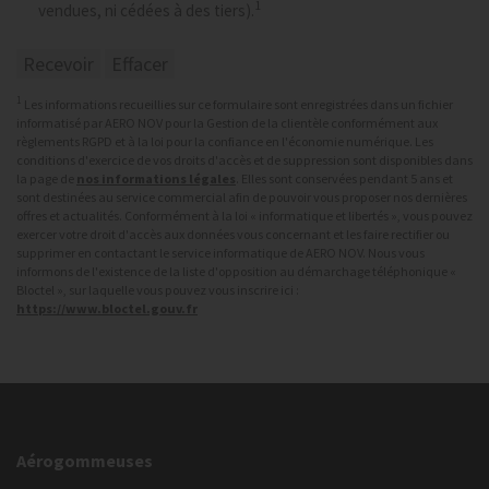
1
vendues, ni cédées à des tiers).
1
Les informations recueillies sur ce formulaire sont enregistrées dans un fichier
informatisé par AERO NOV pour la Gestion de la clientèle conformément aux
règlements RGPD et à la loi pour la confiance en l'économie numérique. Les
conditions d'exercice de vos droits d'accès et de suppression sont disponibles dans
la page de
nos informations légales
. Elles sont conservées pendant 5 ans et
sont destinées au service commercial afin de pouvoir vous proposer nos dernières
offres et actualités. Conformément à la loi « informatique et libertés », vous pouvez
exercer votre droit d'accès aux données vous concernant et les faire rectifier ou
supprimer en contactant le service informatique de AERO NOV. Nous vous
informons de l'existence de la liste d'opposition au démarchage téléphonique «
Bloctel », sur laquelle vous pouvez vous inscrire ici :
https://www.bloctel.gouv.fr
Aérogommeuses