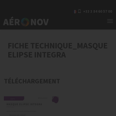
+33 3 84 60 57 00
To
nav
FICHE TECHNIQUE_MASQUE
ELIPSE INTEGRA
TÉLÉCHARGEMENT