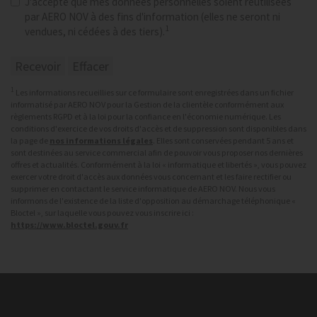
J'accepte que mes données personnelles soient réutilisées
par AERO NOV à des fins d'information (elles ne seront ni
1
vendues, ni cédées à des tiers).
1
Les informations recueillies sur ce formulaire sont enregistrées dans un fichier
informatisé par AERO NOV pour la Gestion de la clientèle conformément aux
règlements RGPD et à la loi pour la confiance en l'économie numérique. Les
conditions d'exercice de vos droits d'accès et de suppression sont disponibles dans
la page de
nos informations légales
. Elles sont conservées pendant 5 ans et
sont destinées au service commercial afin de pouvoir vous proposer nos dernières
offres et actualités. Conformément à la loi « informatique et libertés », vous pouvez
exercer votre droit d'accès aux données vous concernant et les faire rectifier ou
supprimer en contactant le service informatique de AERO NOV. Nous vous
informons de l'existence de la liste d'opposition au démarchage téléphonique «
Bloctel », sur laquelle vous pouvez vous inscrire ici :
https://www.bloctel.gouv.fr