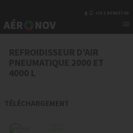
+33 3 84 60 57 00
To
nav
REFROIDISSEUR D'AIR
PNEUMATIQUE 2000 ET
4000 L
TÉLÉCHARGEMENT