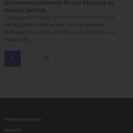
Aérogommeuse Novgom 40 pour Décapage de
Grandes Surfaces
Décapage de façade, rénovation de bâtiments ou
décapage de chalet en bois, l'aérogommeuse
hydrogommeuse Novgom 40 est parfaite pour vos
travaux de...
1
2
88
Aérogommeuses
Abrasifs