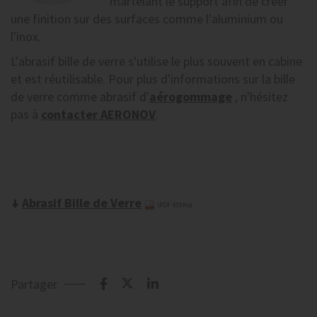
martelant le support afin de créer
une finition sur des surfaces comme l'aluminium ou
l'inox.
L'abrasif bille de verre s'utilise le plus souvent en cabine
et est réutilisable. Pour plus d'informations sur la bille
de verre comme abrasif d'
aérogommage
, n'hésitez
pas à
contacter AERONOV
.
Abrasif Bille de Verre
(PDF 439Ko)
Partager