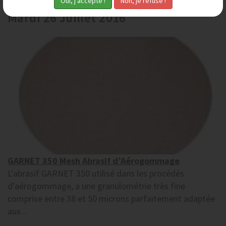
Mardi 26 Juillet 2016
GARNET 350 Mesh Abrasif d’Aérogommage
L'abrasif GARNET 350 utilisé dans les procédés
d’aérogommage, a une granulométrie très fine
comprise entre 38 et 50 microns parfaitement adaptée
aux...