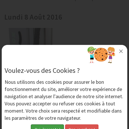
Lundi 8 Août 2016
Voulez-vous des Cookies ?
Nous utilisons des
cookies
pour assurer le bon
fonctionnement du site, améliorer votre expérience de
navigation et analyser l'audience de notre site internet.
Décapage des carrosseries par aérogommage
Vous pouvez accepter ou refuser ces cookies à tout
L’aérogommage est une technique très efficace pour le
moment. Votre choix sera respecté et modifiable dans
décapage de carrosseries de véhicules anciens ou
les paramètres de votre navigateur.
modernes. N’hésitez pas à contacter les...