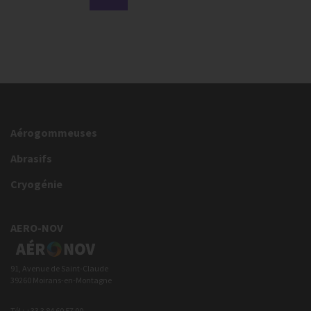
Aérogommeuses
Abrasifs
Cryogénie
AERO-NOV
91, Avenue de Saint-Claude
39260 Moirans-en-Montagne
Tél : +33 3 84 60 57 00