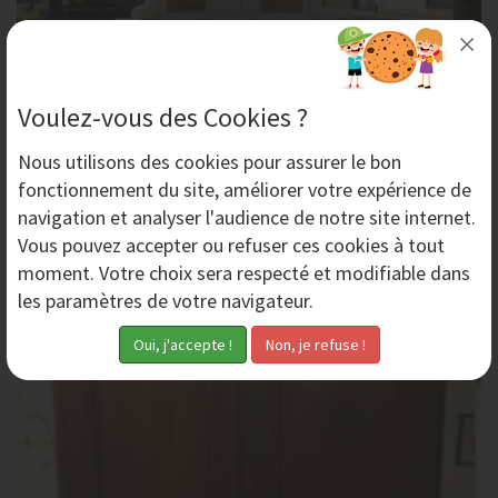
Voulez-vous des Cookies ?
Décapage de Statues par Aérogommage
Pour le décapage de statues, abîmées par la pollution,
Nous utilisons des
cookies
pour assurer le bon
l'humidité, et par les effets dus à une exposition à
fonctionnement du site, améliorer votre expérience de
l'extérieur, AeroNov dispose d'une...
navigation et analyser l'audience de notre site internet.
Vous pouvez accepter ou refuser ces cookies à tout
moment. Votre choix sera respecté et modifiable dans
Samedi 22 Mars 2014
les paramètres de votre navigateur.