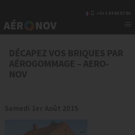
+33 3 84 60 57 00
To
nav
DÉCAPEZ VOS BRIQUES PAR
AÉROGOMMAGE – AERO-
NOV
Samedi 1er Août 2015