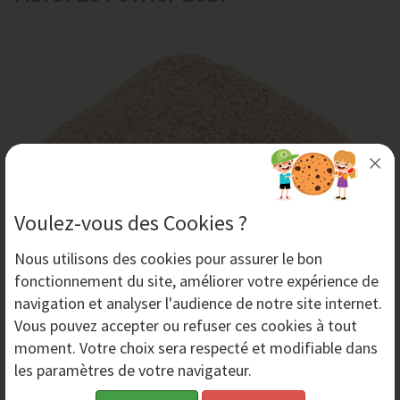
Voulez-vous des Cookies ?
Utilisation d'un Abrasif Végétal pour
Nous utilisons des
cookies
pour assurer le bon
l'Aérogommage
fonctionnement du site, améliorer votre expérience de
L'utilisation d'un abrasif végétal dans le cadre d'un
navigation et analyser l'audience de notre site internet.
décapage par aérogommage est parfaitement adaptée
Vous pouvez accepter ou refuser ces cookies à tout
au traitement de surfaces délicates dont le...
moment. Votre choix sera respecté et modifiable dans
les paramètres de votre navigateur.
Mardi 14 Mars 2017