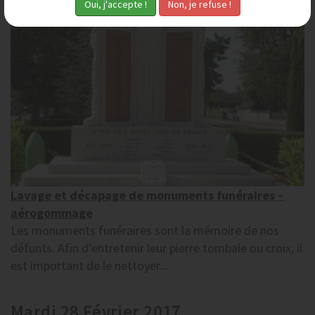
Lavage et décapage de monuments funéraires –
aérogommage
Les monuments funéraires sont la mémoire de nos
défunts. Afin d’entretenir leur pierre tombale ou croix, il
est important de le nettoyer...
Mardi 28 Février 2017