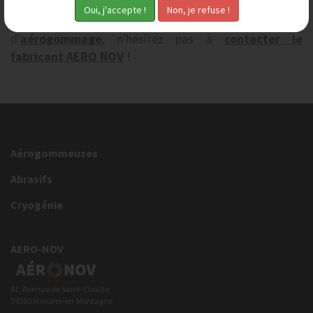
Pour plus d'informations sur les équipements
d'
aérogommage
, n'hésitez pas à
contacter le
fabricant AERO NOV
!
Aérogommeuses
Abrasifs
Cryogénie
AERO-NOV
91, Avenue de Saint-Claude
39260 Moirans-en-Montagne