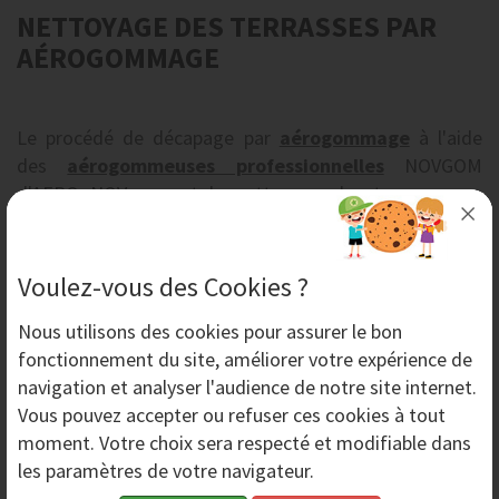
NETTOYAGE DES TERRASSES PAR
AÉROGOMMAGE
Le procédé de décapage par
aérogommage
à l'aide
des
aérogommeuses professionnelles
NOVGOM
d'AERO NOV
permet le nettoyage des terrasses en
ciment, pierre, céramique etc.
Ces structures situées généralement à l'extérieur,
Voulez-vous des Cookies ?
subissent les effets de la pollution qui noircissent les
surfaces, de l'humidité avec l'apparition de mousses et
Nous utilisons des
cookies
pour assurer le bon
de lichens, de tâches d'origines diverses.
fonctionnement du site, améliorer votre expérience de
L'
aérogommage
est un procédé de décapage
navigation et analyser l'audience de notre site internet.
écologique qui respecte les surfaces en pierre poreuse
Vous pouvez accepter ou refuser ces cookies à tout
ou en pierre dure, en marbre ou en brique, et permet un
moment. Votre choix sera respecté et modifiable dans
rendu très uniforme même dans les parties
les paramètres de votre navigateur.
difficilement accessibles.