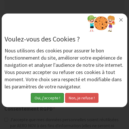
Société
Voulez-vous des Cookies ?
Code postal
Nous utilisons des
cookies
pour assurer le bon
fonctionnement du site, améliorer votre expérience de
Ville
navigation et analyser l'audience de notre site internet.
Vous pouvez accepter ou refuser ces cookies à tout
moment. Votre choix sera respecté et modifiable dans
Téléphone
les paramètres de votre navigateur.
Consentement RGPD
*
J'accepte que mes données personnelles soient réutilisées
par AERO NOV à des fins d'information (elles ne seront ni