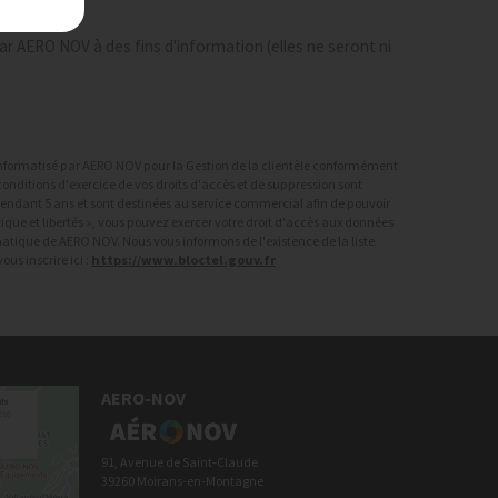
r AERO NOV à des fins d'information (elles ne seront ni
r informatisé par AERO NOV pour la Gestion de la clientèle conformément
onditions d'exercice de vos droits d'accès et de suppression sont
 pendant 5 ans et sont destinées au service commercial afin de pouvoir
ique et libertés », vous pouvez exercer votre droit d'accès aux données
rmatique de AERO NOV. Nous vous informons de l'existence de la liste
us inscrire ici :
https://www.bloctel.gouv.fr
AERO-NOV
91, Avenue de Saint-Claude
39260 Moirans-en-Montagne