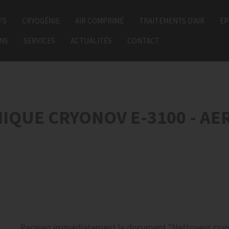
FS
CRYOGÉNIE
AIR COMPRIMÉ
TRAITEMENTS D'AIR
EP
ONS
SERVICES
ACTUALITÉS
CONTACT
IQUE CRYONOV E-3100 - AE
Recevez
immédiatement
le document
"Nettoyeur cr