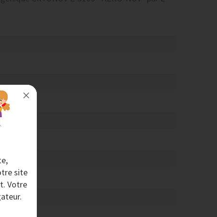
te,
tre site
t. Votre
ateur.