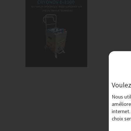
Voulez
Nous uti
améliore
internet
choix se