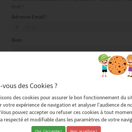
mail !
Adresse Email
*
@
Nom
Société
-vous des Cookies ?
Code postal
Ville
lisons des
cookies
pour assurer le bon fonctionnement du si
r votre expérience de navigation et analyser l'audience de no
Téléphone
. Vous pouvez accepter ou refuser ces cookies à tout momen
ra respecté et modifiable dans les paramètres de votre navig