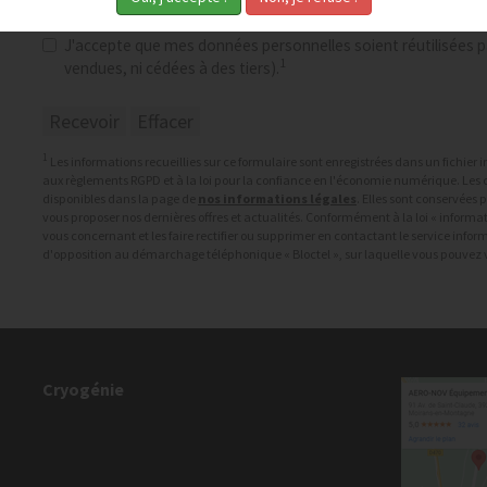
Consentement RGPD
*
J'accepte que mes données personnelles soient réutilisées pa
1
vendues, ni cédées à des tiers).
1
Les informations recueillies sur ce formulaire sont enregistrées dans un fichie
aux règlements RGPD et à la loi pour la confiance en l'économie numérique. Les c
disponibles dans la page de
nos informations légales
. Elles sont conservées
vous proposer nos dernières offres et actualités. Conformément à la loi « informat
vous concernant et les faire rectifier ou supprimer en contactant le service info
d'opposition au démarchage téléphonique « Bloctel », sur laquelle vous pouvez vo
Cryogénie