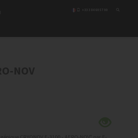
+33 3 84 60 57 00
I
RO-NOV
yogénique CRYONOV E-3100 - AERO-NOV"
par E-