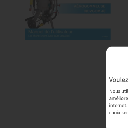
Voulez
Nous uti
améliore
internet
choix se