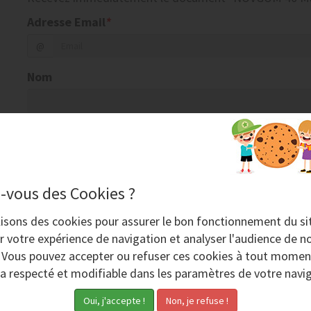
Adresse Email
*
@
Nom
Société
Code postal
Ville
-vous des Cookies ?
lisons des
cookies
pour assurer le bon fonctionnement du si
r votre expérience de navigation et analyser l'audience de no
Téléphone
. Vous pouvez accepter ou refuser ces cookies à tout momen
ra respecté et modifiable dans les paramètres de votre navig
Consentement RGPD
*