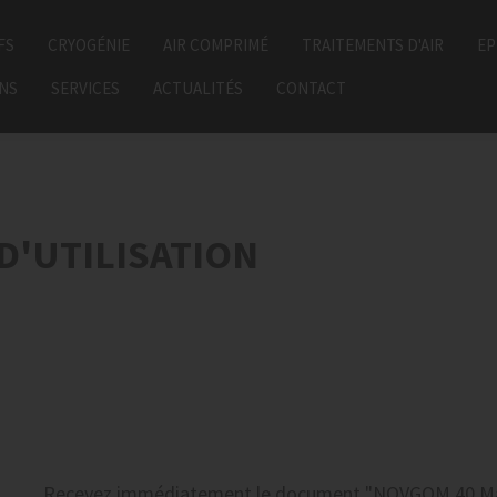
FS
CRYOGÉNIE
AIR COMPRIMÉ
TRAITEMENTS D'AIR
EP
ONS
SERVICES
ACTUALITÉS
CONTACT
D'UTILISATION
Recevez
immédiatement
le document
"NOVGOM 40 Man