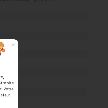
te,
tre site
t. Votre
ateur.