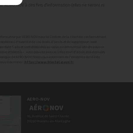
r AERO NOV à des fins d'information (elles ne seront ni
r informatisé par AERO NOV pour la Gestion de la clientèle conformément
onditions d'exercice de vos droits d'accès et de suppression sont
 pendant 5 ans et sont destinées au service commercial afin de pouvoir
ique et libertés », vous pouvez exercer votre droit d'accès aux données
rmatique de AERO NOV. Nous vous informons de l'existence de la liste
us inscrire ici :
https://www.bloctel.gouv.fr
AERO-NOV
91, Avenue de Saint-Claude
39260 Moirans-en-Montagne