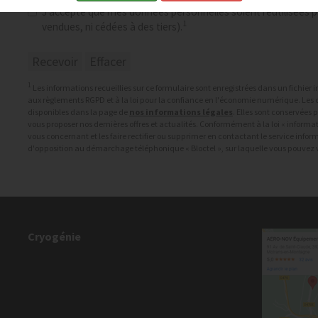
J'accepte que mes données personnelles soient réutilisées pa
1
vendues, ni cédées à des tiers).
1
Les informations recueillies sur ce formulaire sont enregistrées dans un fichie
aux règlements RGPD et à la loi pour la confiance en l'économie numérique. Les c
disponibles dans la page de
nos informations légales
. Elles sont conservées
vous proposer nos dernières offres et actualités. Conformément à la loi « informat
vous concernant et les faire rectifier ou supprimer en contactant le service info
d'opposition au démarchage téléphonique « Bloctel », sur laquelle vous pouvez vo
Cryogénie