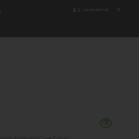
+33 3 84 60 57 00
I
uel d'utilisation"
par E-mail !