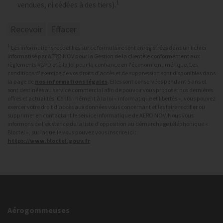
1
vendues, ni cédées à des tiers).
1
Les informations recueillies sur ce formulaire sont enregistrées dans un fichier
informatisé par AERO NOV pour la Gestion de la clientèle conformément aux
règlements RGPD et à la loi pour la confiance en l'économie numérique. Les
conditions d'exercice de vos droits d'accès et de suppression sont disponibles dans
la page de
nos informations légales
. Elles sont conservées pendant 5 ans et
sont destinées au service commercial afin de pouvoir vous proposer nos dernières
offres et actualités. Conformément à la loi « informatique et libertés », vous pouvez
exercer votre droit d'accès aux données vous concernant et les faire rectifier ou
supprimer en contactant le service informatique de AERO NOV. Nous vous
informons de l'existence de la liste d'opposition au démarchage téléphonique «
Bloctel », sur laquelle vous pouvez vous inscrire ici :
https://www.bloctel.gouv.fr
Aérogommeuses