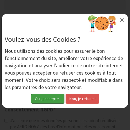
Société
Voulez-vous des Cookies ?
Code postal
Nous utilisons des
cookies
pour assurer le bon
fonctionnement du site, améliorer votre expérience de
Ville
navigation et analyser l'audience de notre site internet.
Vous pouvez accepter ou refuser ces cookies à tout
moment. Votre choix sera respecté et modifiable dans
Téléphone
les paramètres de votre navigateur.
Consentement RGPD
*
J'accepte que mes données personnelles soient réutilisées
par AERO NOV à des fins d'information (elles ne seront ni