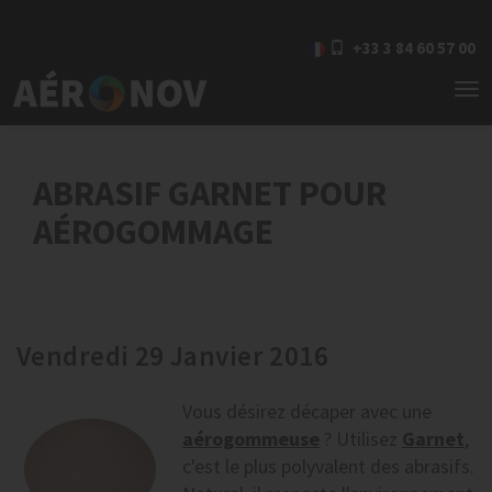
+33 3 84 60 57 00
To
nav
ABRASIF GARNET POUR
AÉROGOMMAGE
Vendredi 29 Janvier 2016
Vous désirez décaper avec une
aérogommeuse
? Utilisez
Garnet
,
c'est le plus polyvalent des abrasifs.