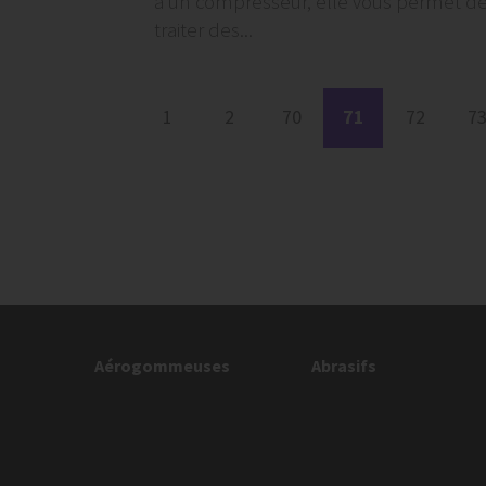
à un compresseur, elle vous permet d
traiter des...
1
2
70
71
72
7
Aérogommeuses
Abrasifs