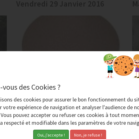
Vendredi 29 Janvier 2016
M
Abrasif Garnet pour aérogommage
-vous des Cookies ?
Vous désirez décaper avec une
lisons des
cookies
pour assurer le bon fonctionnement du si
ù
aérogommeuse ? Utilisez Garnet, c’est
r votre expérience de navigation et analyser l'audience de no
le plus polyvalent des abrasifs. Naturel,
. Vous pouvez accepter ou refuser ces cookies à tout momen
il respecte l’environnement car il est...
ra respecté et modifiable dans les paramètres de votre navig