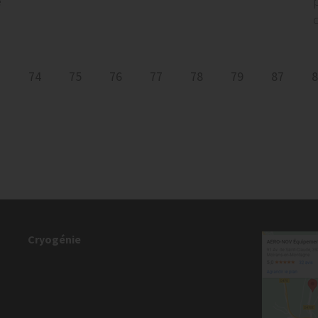
e
d
3
74
75
76
77
78
79
87
8
Cryogénie