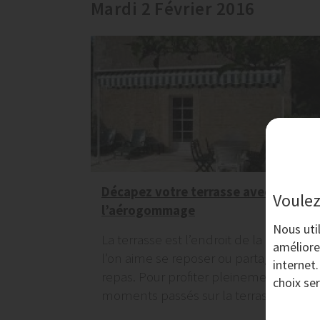
Mardi 2 Février 2016
Décapez votre terrasse avec
Voulez
l’aérogommage
Nous uti
La terrasse est l’endroit de la maison o
améliore
l’on aime se reposer ou partager un
internet
repas. Pour profiter pleinement des
choix se
moments passés sur la terrasse,...