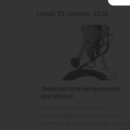
Lundi 25 Janvier 2016
Choisissez votre aérogommeuse
pour décaper
L’aérogommeuse est l’outil
indispensable pour décaper avec la
technique de l’aérogommage. Associé