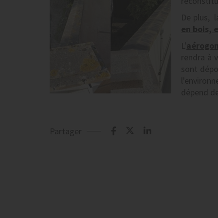
reconstit
De plus, l
en bois, 
L'
aérogo
rendra à 
sont dépo
l'environn
dépend de 
Partager