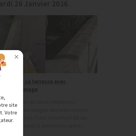
ardi 26 Janvier 2016
Entretenir sa terrasse avec
l’aérogommage
te,
Les terrasses et cours intérieures
tre site
subissent les ravages des intempéries,
t. Votre
de la pollution. Il est important de les
ateur.
décaper quand le printemps arrive...