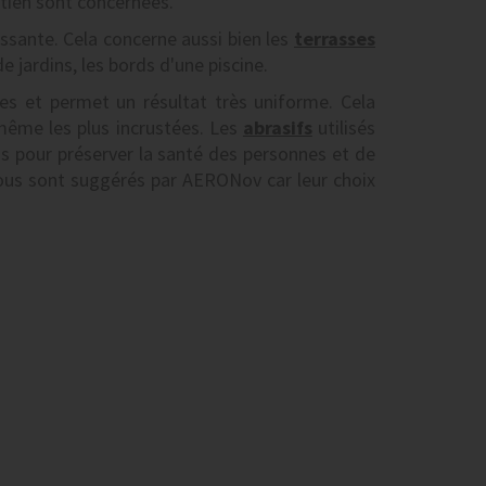
tien sont concernées.
issante. Cela concerne aussi bien les
terrasses
 jardins, les bords d'une piscine.
es et permet un résultat très uniforme. Cela
 même les plus incrustées. Les
abrasifs
utilisés
s pour préserver la santé des personnes et de
us sont suggérés par AERONov car leur choix