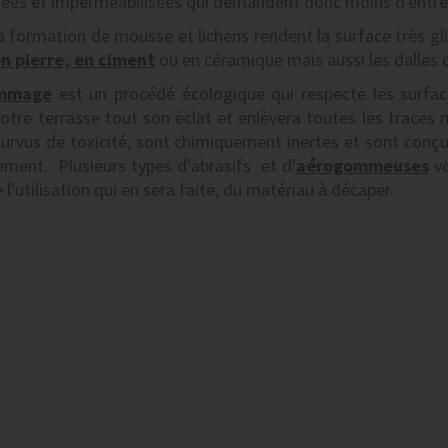
uées et imperméabilisées qui demandent donc moins d'entre
a formation de mousse et lichens rendent la surface très gl
en pierre, en ciment
ou en céramique mais aussi les dalles de
mmage
est un procédé écologique qui respecte les surfac
votre terrasse tout son éclat et enlèvera toutes les traces
urvus de toxicité, sont chimiquement inertes et sont conçu
ement. Plusieurs types d'abrasifs et d'
aérogommeuses
vo
l'utilisation qui en sera faite, du matériau à décaper.