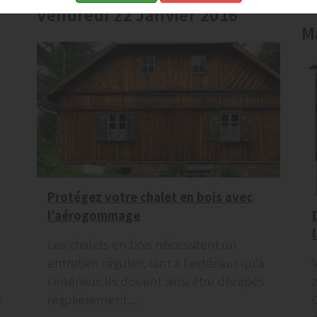
Vendredi 22 Janvier 2016
M
Protégez votre chalet en bois avec
l’aérogommage
Les chalets en bois nécessitent un
entretien régulier, tant à l’extérieur qu’à
l’intérieur. Ils doivent ainsi être décapés
e
régulièrement....