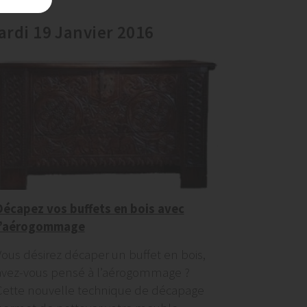
ardi 19 Janvier 2016
Décapez vos buffets en bois avec
l’aérogommage
Vous désirez décaper un buffet en bois,
avez-vous pensé à l’aérogommage ?
Cette nouvelle technique de décapage