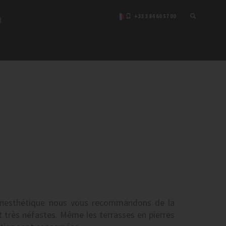
+33 3 84 60 57 00
I
E
t inesthétique nous vous recommandons de la
t très néfastes. Même les terrasses en pierres