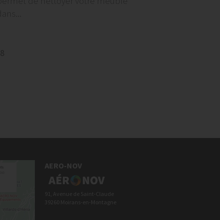
permet de nettoyer votre meuble
ans...
8
AERO-NOV
91, Avenue de Saint-Claude
39260 Moirans-en-Montagne