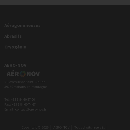
Aérogommeuses
Abrasifs
Cryogénie
AERO-NOV
91, Avenue de Saint-Claude
39260 Moirans-en-Montagne
Tél : +33 3 84 60 57 00
Fax : +33 3 84 60 74 67
Email : contact@aero-nov.fr
Copyright © 2026
AERO NOV
Tous droits réservés