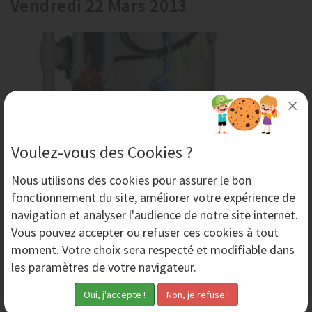
Vendredi 22 Mars 2013
Voulez-vous des Cookies ?
Nous utilisons des
cookies
pour assurer le bon
fonctionnement du site, améliorer votre expérience de
Aérogommeuse NOVGOM 40 - Avantages
navigation et analyser l'audience de notre site internet.
Les avantages de l’aérogommeuse NOVGOM 40 du
Vous pouvez accepter ou refuser ces cookies à tout
fabricant AERONOV, vanne de distribution sélective
moment. Votre choix sera respecté et modifiable dans
trempée, pression réglable, manipulation aisée,...
les paramètres de votre navigateur.
Mardi 26 Février 2013