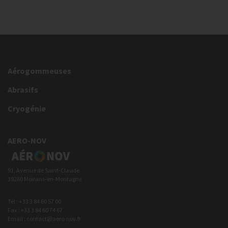
Aérogommeuses
Abrasifs
Cryogénie
AERO-NOV
91, Avenue de Saint-Claude
39260 Moirans-en-Montagne
Tél : +33 3 84 60 57 00
Fax : +33 3 84 60 74 67
Email : contact@aero-nov.fr