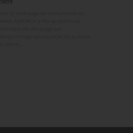
Pierre
Pour le nettoyage de monuments en
pierre, AERONOV a mis au point une
technique de décapage par
aérogommage qui respecte les surfaces
n pierre...