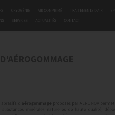
FS
CRYOGÉNIE
AIR COMPRIMÉ
TRAITEMENTS D'AIR
EP
ONS
SERVICES
ACTUALITÉS
CONTACT
S D'AÉROGOMMAGE
 abrasifs d'
aérogommage
proposés par AERONOV permette
 substances minérales naturelles de haute qualité, dépo