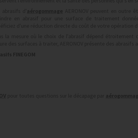
servent l'environnement et la santé des personnes qui s'en s
 abrasifs d'
aérogommage
AERONOV peuvent en outre être
ndre en abrasif pour une surface de traitement donnée
éficiez d'une réduction directe du coût de votre opération 
s la mesure où le choix de l'abrasif dépend étroitement d
ure des surfaces à traiter, AERONOV présente des abrasifs a
rasifs FINEGOM
NOV
pour toutes questions sur le décapage par
aérogomma