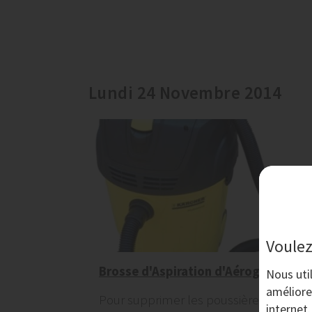
Lundi 24 Novembre 2014
Voulez
Brosse d'Aspiration d'Aérogommage
Nous uti
améliore
Pour supprimer les poussières émises
internet