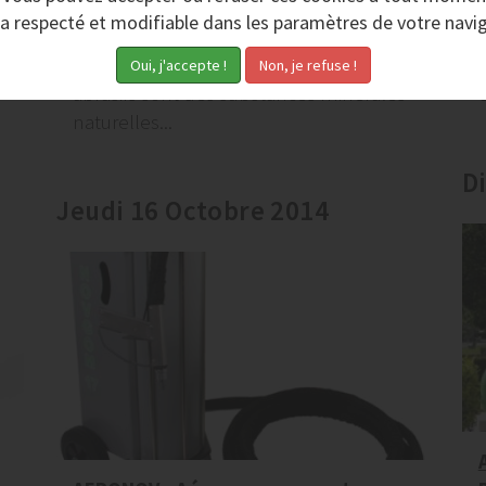
Les abrasifs proposés par AERONOV
ra respecté et modifiable dans les paramètres de votre navig
permettent le décapage par
aérogommage de surfaces variées. Ces
abrasifs sont des substances minérales
d
naturelles...
D
Jeudi 16 Octobre 2014