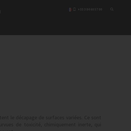
+33 3 84 60 57 00
I
nt le décapage de surfaces variées. Ce sont
urvues de toxicité, chimiquement inerte, qui