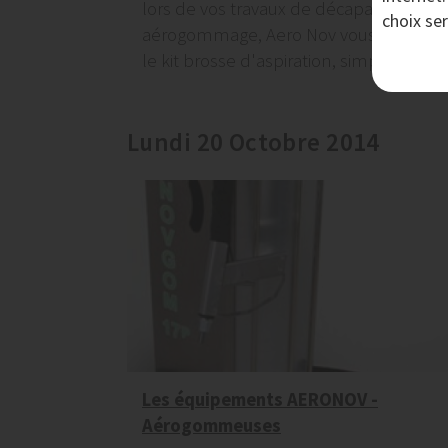
lors de vos travaux de décapage par
choix se
aérogommage, Aero Nov vous propose
le kit brosse d'aspiration, simple et...
Lundi 20 Octobre 2014
Les équipements AERONOV -
Aérogommeuses