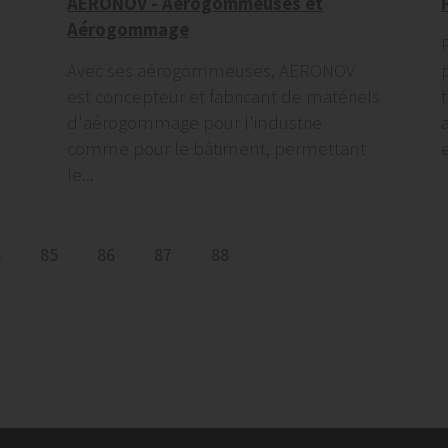
AERONOV - Aérogommeuses et
Aérogommage
Avec ses aérogommeuses, AERONOV
est concepteur et fabricant de matériels
d'aérogommage pour l'industrie
comme pour le bâtiment, permettant
e
le...
4
85
86
87
88