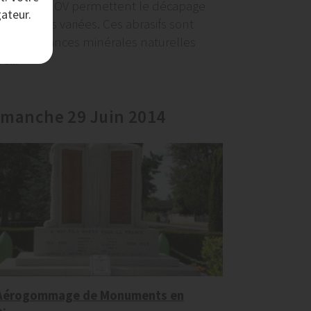
par AERONOV permettent le décapage
ateur.
de surfaces variées. Ces abrasifs sont
des substances minérales naturelles
e...
imanche 29 Juin 2014
Aérogommage de Monuments en