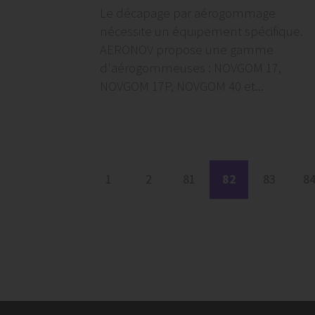
Le décapage par aérogommage
nécessite un équipement spécifique.
AERONOV propose une gamme
d'aérogommeuses : NOVGOM 17,
NOVGOM 17P, NOVGOM 40 et...
1
2
81
82
83
8