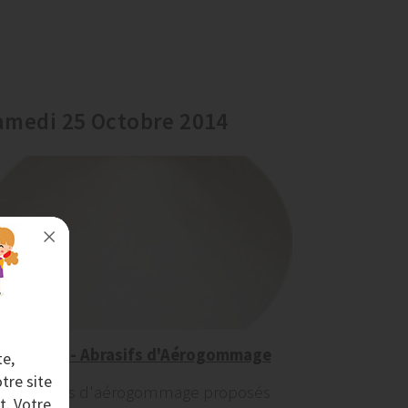
amedi 25 Octobre 2014
AERONOV - Abrasifs d'Aérogommage
te,
tre site
Les abrasifs d'aérogommage proposés
t. Votre