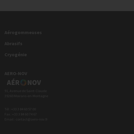
Aérogommeuses
Abrasifs
Cryogénie
AERO-NOV
91, Avenue de Saint-Claude
39260 Moirans-en-Montagne
Tél : +33 3 84 60 57 00
Fax : +33 3 84 60 74 67
Email : contact@aero-nov.fr