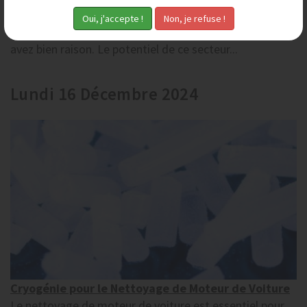
Vous êtes de plus en plus nombreux à vouloir créer
votre activité de décapage par aérogommage, et vous
avez bien raison. Le potentiel de ce secteur...
Lundi 16 Décembre 2024
Cryogénie pour le Nettoyage de Moteur de Voiture
Le nettoyage de moteur de voiture est essentiel pour