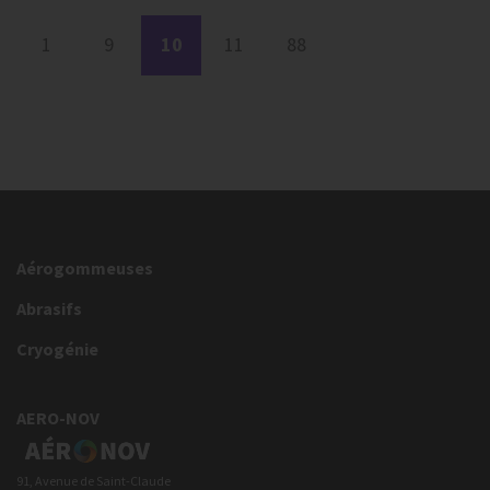
1
9
10
11
88
Aérogommeuses
Abrasifs
Cryogénie
AERO-NOV
91, Avenue de Saint-Claude