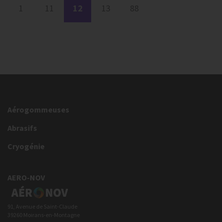
1
11
12
13
88
Aérogommeuses
Abrasifs
Cryogénie
AERO-NOV
91, Avenue de Saint-Claude
39260 Moirans-en-Montagne