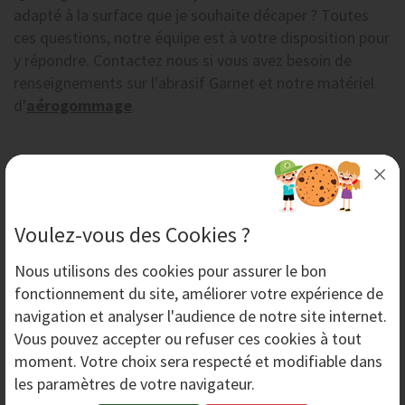
adapté à la surface que je souhaite décaper ? Toutes
ces questions, notre équipe est à votre disposition pour
y répondre. Contactez nous si vous avez besoin de
renseignements sur l'abrasif Garnet et notre matériel
d'
aérogommage
.
Abrasif Garnet pour l'aérogommage
Fichier non
Voulez-vous des Cookies ?
trouvé
Nous utilisons des
cookies
pour assurer le bon
fonctionnement du site, améliorer votre expérience de
navigation et analyser l'audience de notre site internet.
Vous pouvez accepter ou refuser ces cookies à tout
Partager
moment. Votre choix sera respecté et modifiable dans
les paramètres de votre navigateur.