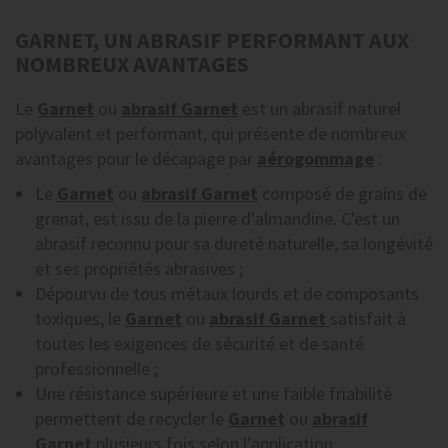
GARNET, UN ABRASIF PERFORMANT AUX
NOMBREUX AVANTAGES
Le
Garnet
ou
abrasif Garnet
est un abrasif naturel
polyvalent et performant, qui présente de nombreux
avantages pour le décapage par
aérogommage
:
Le
Garnet
ou
abrasif Garnet
composé de grains de
grenat, est issu de la pierre d'almandine. C'est un
abrasif reconnu pour sa dureté naturelle, sa longévité
et ses propriétés abrasives ;
Dépourvu de tous métaux lourds et de composants
toxiques, le
Garnet
ou
abrasif Garnet
satisfait à
toutes les exigences de sécurité et de santé
professionnelle ;
Une résistance supérieure et une faible friabilité
permettent de recycler le
Garnet
ou
abrasif
Garnet
plusieurs fois selon l'application