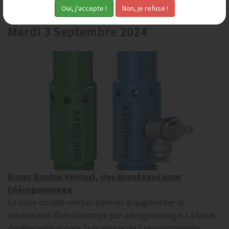
Mardi 3 Septembre 2024
Buses Double Venturi, des Avantages pour
l'Aérogommage
La buse double venturi permet d'augmenter le
rendement d'un décapage par aérogommage. La buse
double venturi pour la pratique de l'aérogommage