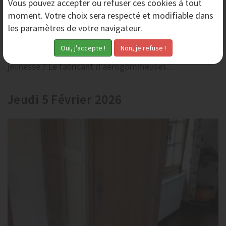
Vous pouvez accepter ou refuser ces cookies à tout
moment. Votre choix sera respecté et modifiable dans
Décapage de Meuble en Merisier Vernis par
les paramètres de votre navigateur.
Aérogommage
Tout savoir sur le décapage d'un meuble en merisier
vernis. Comment le repeindre et lui donner une seconde
jeunesse ? Le fabricant d'aérogommeuses...
Jeudi 5 Février 2026