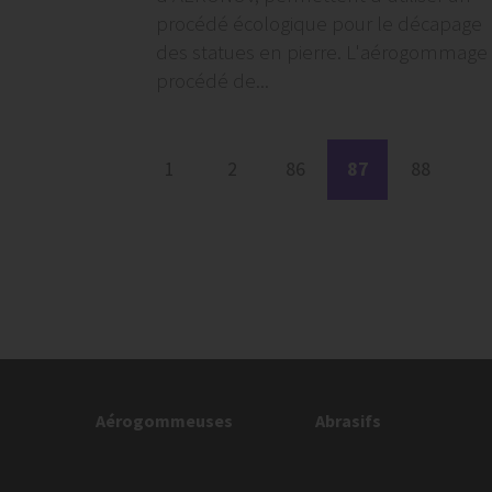
procédé écologique pour le décapage
des statues en pierre. L'aérogommage
procédé de...
1
2
86
87
88
Aérogommeuses
Abrasifs