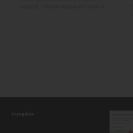
support, l'abrasif végétal est utilisé à...
u
Cryogénie