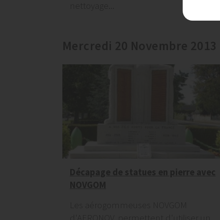
nettoyage...
Mercredi 20 Novembre 2013
Décapage de statues en pierre avec
NOVGOM
Les aérogommeuses NOVGOM
d'AERONOV, permettent d'utiliser un