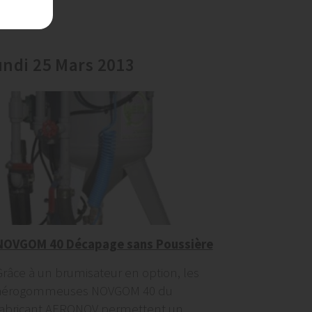
ar...
undi 25 Mars 2013
NOVGOM 40 Décapage sans Poussière
Grâce à un brumisateur en option, les
aérogommeuses NOVGOM 40 du
fabricant AERONOV permettent un