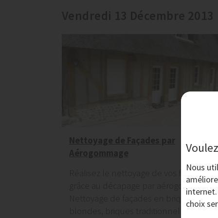
Vendredi 13 Décembre 2013
Nettoyage de Façades par
Voulez
Aérogommage
Nous uti
Réalisez le nettoyage de vos façades
améliore
grâce au décapage par aérogommage.
internet
Nettoyage de façades en briques
choix se
blondes, briques traditionnelles,