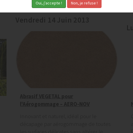
p
Vendredi 14 Juin 2013
L
Abrasif VEGETAL pour
l'Aérogommage – AERO-NOV
Innovant et naturel, idéal pour le
décapage par aérogommage de toutes
les surfaces délicates sans altérer le