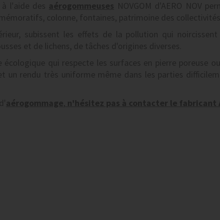
à l'aide des
aérogommeuses
NOVGOM d'AERO NOV per
oratifs, colonne, fontaines, patrimoine des collectivités
ieur, subissent les effets de la pollution qui noircissent
usses et de lichens, de tâches d'origines diverses.
écologique qui respecte les surfaces en pierre poreuse o
et un rendu très uniforme même dans les parties difficile
d'
aérogommage
,
n'hésitez pas à contacter le fabricant