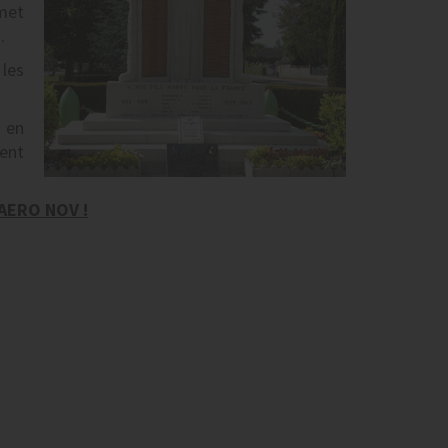
met
.
 les
u en
ment
 AERO NOV !