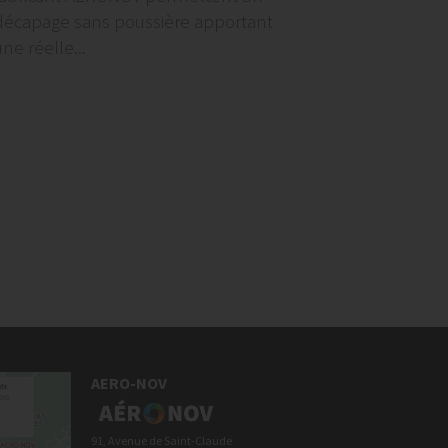
décapage sans poussière apportant
ne réelle...
AERO-NOV
91, Avenue de Saint-Claude