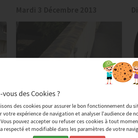
Mardi 3 Décembre 2013
D
Aérogommage de Murs Murets –
-vous des Cookies ?
AERONOV
lisons des
cookies
pour assurer le bon fonctionnement du si
Pour le décapage des murs et murets,
r votre expérience de navigation et analyser l'audience de no
la société AERONOV commercialise du
. Vous pouvez accepter ou refuser ces cookies à tout momen
matériel d'aérogommage qui respecte
ra respecté et modifiable dans les paramètres de votre navig
les surfaces en pierre poreuse ou en...