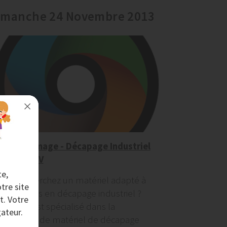
imanche 24 Novembre 2013
Aérogommage - Décapage Industriel
– AERONOV
te,
Vous recherchez un matériel adapté à
tre site
vos besoins en décapage industriel ?
t. Votre
AeroNov est spécialisé dans la
ateur.
fabrication de matériel de décapage