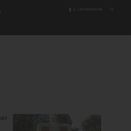
+33 3 84 60 57 00
I
age