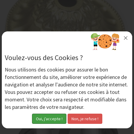
Voulez-vous des Cookies ?
Nous utilisons des
cookies
pour assurer le bon
Décapage de surface brillante - Aérogommage
fonctionnement du site, améliorer votre expérience de
Si vous souhaitez réaliser un décapage de surface
navigation et analyser l'audience de notre site internet.
brillante ou de verre sans la rayer et en préservant
Vous pouvez accepter ou refuser ces cookies à tout
l'aspect brillant, il faut utiliser...
moment. Votre choix sera respecté et modifiable dans
les paramètres de votre navigateur.
Mardi 21 Mai 2019