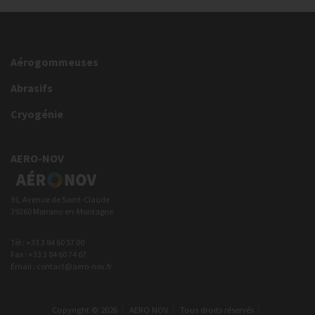
Aérogommeuses
Abrasifs
Cryogénie
AERO-NOV
91, Avenue de Saint-Claude
39260 Moirans-en-Montagne
Tél : +33 3 84 60 57 00
Fax : +33 3 84 60 74 67
Email : contact@aero-nov.fr
Copyright © 2026
AERO NOV
Tous droits réservés