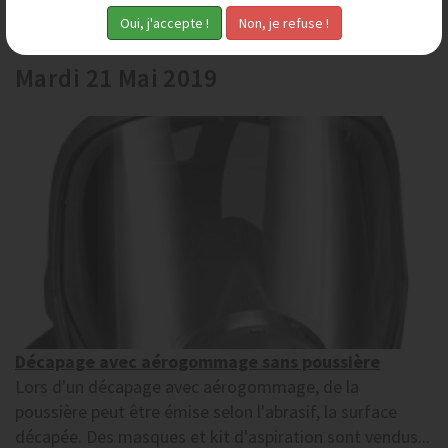
l'aspect brillant, il faut utiliser...
Mardi 21 Mai 2019
Décapage avec aérogommage sans poussière
Lors d'un décapage avec aérogommage, de la
poussière peut être émise selon l'abrasif, la surface
décapée. Des masques et kit d'aspiration sont vendus...