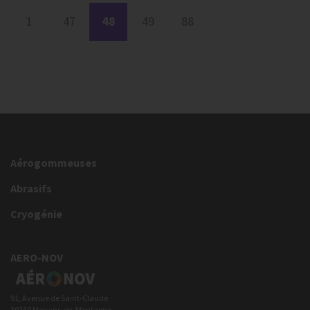
1
47
48
49
88
Aérogommeuses
Abrasifs
Cryogénie
AERO-NOV
91, Avenue de Saint-Claude
39260 Moirans-en-Montagne