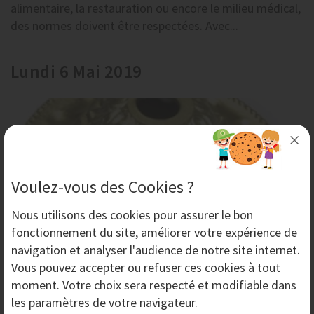
alimentaire, la restauration ou encore le milieu médical,
des normes doivent être respectées. Avec...
Lundi 6 Mai 2019
Voulez-vous des Cookies ?
Nous utilisons des
cookies
pour assurer le bon
fonctionnement du site, améliorer votre expérience de
navigation et analyser l'audience de notre site internet.
Vous pouvez accepter ou refuser ces cookies à tout
Décapage de surface brillante - Aérogommage
moment. Votre choix sera respecté et modifiable dans
Si vous souhaitez réaliser un décapage de surface
les paramètres de votre navigateur.
brillante ou de verre sans la rayer et en préservant