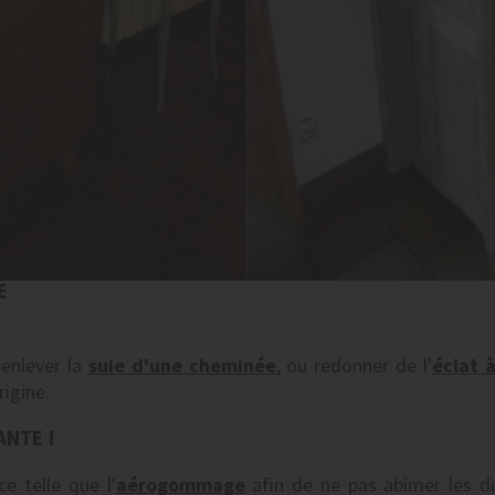
E
 enlever la
suie d'une cheminée
, ou redonner de l'
éclat 
rigine.
ANTE !
e telle que l'
aérogommage
afin de ne pas abîmer les di