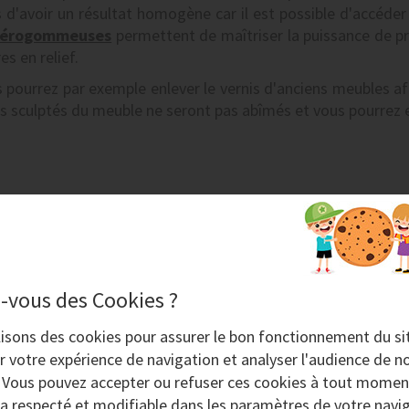
d'avoir un résultat homogène car il est possible d'accéder
érogommeuses
permettent de maîtriser la puissance de pr
es en relief.
s pourrez par exemple enlever le vernis d'anciens meubles a
ils sculptés du meuble ne seront pas abîmés et vous pourrez
RO-NOV
(PDF 807Ko)
-vous des Cookies ?
lisons des
cookies
pour assurer le bon fonctionnement du si
r votre expérience de navigation et analyser l'audience de no
. Vous pouvez accepter ou refuser ces cookies à tout momen
ra respecté et modifiable dans les paramètres de votre navig