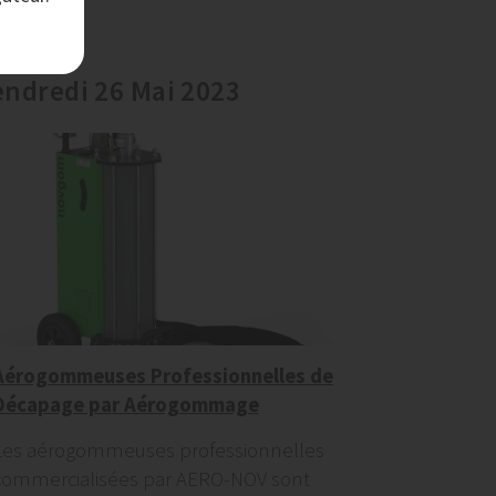
endredi 26 Mai 2023
Aérogommeuses Professionnelles de
Décapage par Aérogommage
Les aérogommeuses professionnelles
commercialisées par AERO-NOV sont