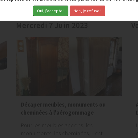
Mercredi 7 Juin 2023
V
Décaper meubles, monuments ou
cheminées à l'aérogommage
Pour les meubles anciens, les
monuments, les cheminées, il est