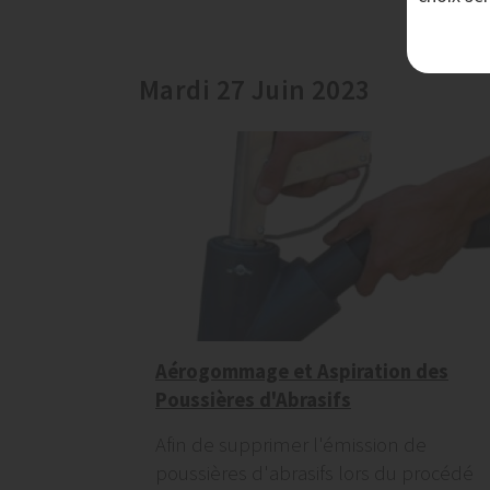
Mardi 27 Juin 2023
Aérogommage et Aspiration des
Poussières d'Abrasifs
Afin de supprimer l'émission de
poussières d'abrasifs lors du procédé