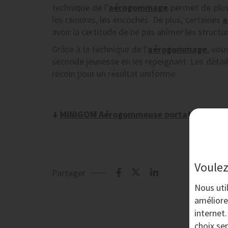
technique de l'
aérogommage
permet de plus 
les rainures, les encoches. De plus, certaines
a
avoir la certitude de ne pas abîmer les structur
Grâce à la technique de l'
aérogommage
, vou
seconde jeunesse en les repeignant. Les déta
recoin pour un résultat uniforme.
MINIGOM Aérogommeuse portative - AE
Voulez
Partager
Nous uti
améliore
internet
choix se