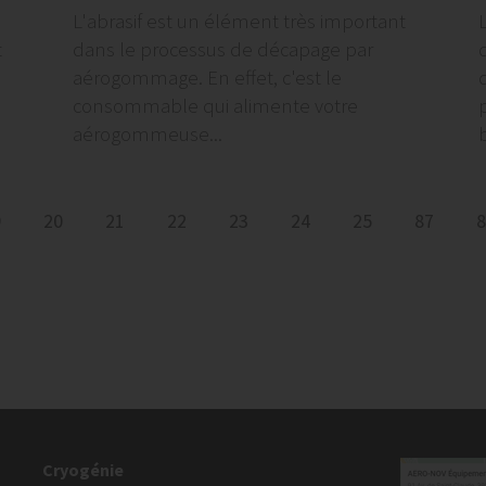
L'abrasif est un élément très important
t
dans le processus de décapage par
aérogommage. En effet, c'est le
consommable qui alimente votre
aérogommeuse...
9
20
21
22
23
24
25
87
8
Cryogénie