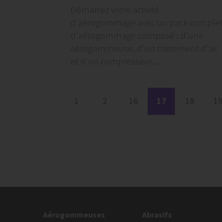
Démarrez votre activité
d'aérogommage avec un pack comple
d'aérogommage composé : d'une
aérogommeuse, d'un traitement d'air
et d'un compresseur...
1
2
16
17
18
1
Aérogommeuses
Abrasifs