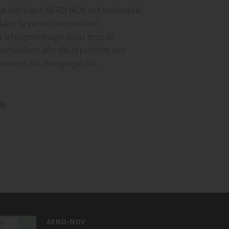
Le fabricant AERO NOV est spécialisé
dans la vente de matériel
d'aérogommage pour pros et
particuliers afin de répondre aux
besoins de décapage de...
8
AERO-NOV