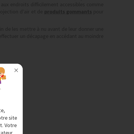
 aux endroits difficilement accessibles comme
ojection d'air et de
produits gommants
pour
fin de les mettre à nu avant de leur donner une
 effectuer un décapage en accédant au moindre
te,
tre site
t. Votre
ateur.