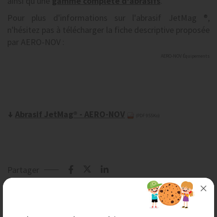
ainsi qu'une
gamme complète d'abrasifs
.
Pour plus d'informations sur l'abrasif JetMag ®,
n'hésitez pas à télécharger la fiche descriptive proposée
par AERO-NOV :
AERO-NOV Équipements
Abrasif JetMag® - AERO-NOV
(PDF 955Ko)
Partager