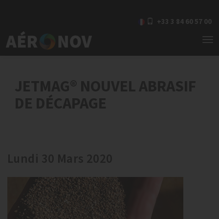
+33 3 84 60 57 00
To
nav
JETMAG® NOUVEL ABRASIF
DE DÉCAPAGE
Lundi 30 Mars 2020