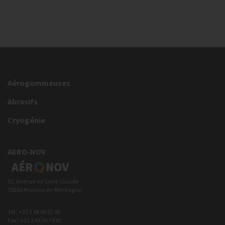
Aérogommeuses
Abrasifs
Cryogénie
AERO-NOV
91, Avenue de Saint-Claude
39260 Moirans-en-Montagne
Tél : +33 3 84 60 57 00
Fax : +33 3 84 60 74 67