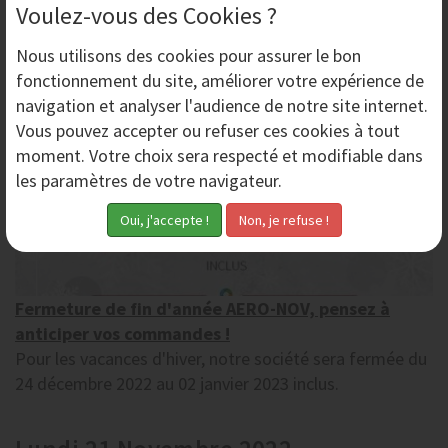
Voulez-vous des Cookies ?
Jeudi 1er Décembre 2022
Nous utilisons des
cookies
pour assurer le bon
fonctionnement du site, améliorer votre expérience de
navigation et analyser l'audience de notre site internet.
Vous pouvez accepter ou refuser ces cookies à tout
moment. Votre choix sera respecté et modifiable dans
les paramètres de votre navigateur.
Fermeture de fin d'année AERO-NOV, pensez à
anticiper vos commandes !
Pour les vacances d'hiver, notre société sera fermée du
24 décembre 2022 au 02 janvier 2023 inclus.