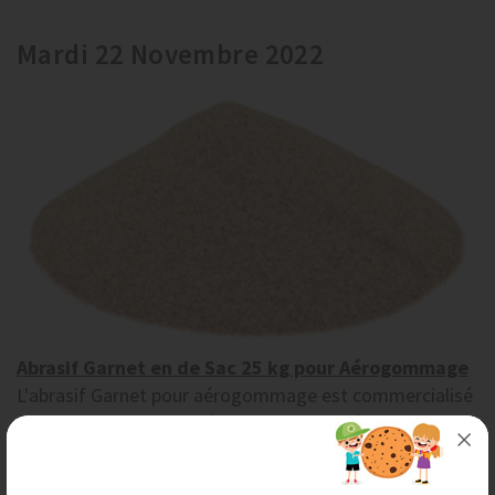
Mardi 22 Novembre 2022
Abrasif Garnet en de Sac 25 kg pour Aérogommage
L'abrasif Garnet pour aérogommage est commercialisé
chez AERO-NOV en différentes granulométries, vous
permettant ainsi d'envisager des décapages de...