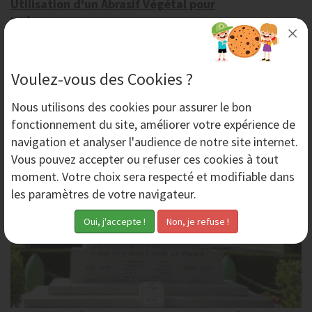
Utilisation d'un Abrasif Végétal pour
l'Aérogommage
L'utilisation d'un abrasif végétal dans le cadre d'un
décapage par aérogommage est parfaitement adaptée
au traitement de surfaces délicates dont le...
Voulez-vous des Cookies ?
Nous utilisons des
cookies
pour assurer le bon
Mardi 14 Mars 2017
fonctionnement du site, améliorer votre expérience de
navigation et analyser l'audience de notre site internet.
Vous pouvez accepter ou refuser ces cookies à tout
moment. Votre choix sera respecté et modifiable dans
les paramètres de votre navigateur.