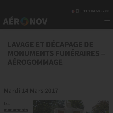
+33 3 84 60 57 00
To
nav
LAVAGE ET DÉCAPAGE DE
MONUMENTS FUNÉRAIRES –
AÉROGOMMAGE
Mardi 14 Mars 2017
Les
monuments