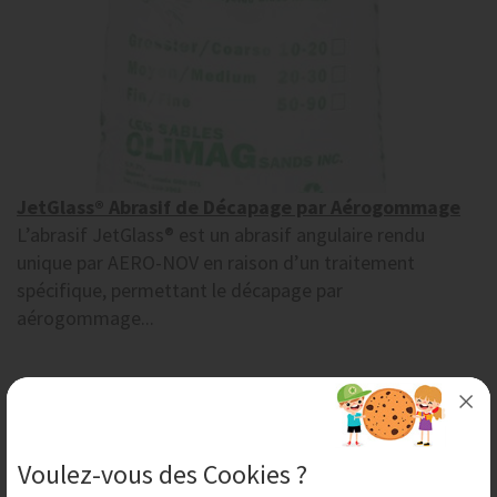
JetGlass® Abrasif de Décapage par Aérogommage
L’abrasif JetGlass® est un abrasif angulaire rendu
unique par AERO-NOV en raison d’un traitement
spécifique, permettant le décapage par
aérogommage...
Mercredi 27 Mai 2020
Voulez-vous des Cookies ?