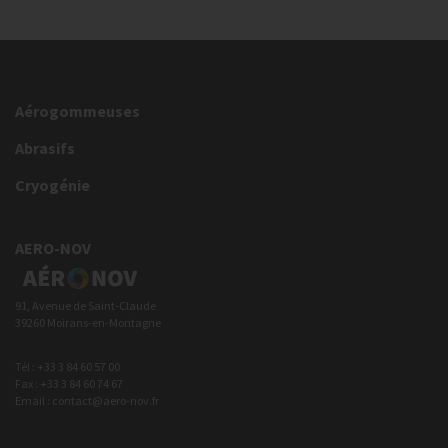
Aérogommeuses
Abrasifs
Cryogénie
AERO-NOV
91, Avenue de Saint-Claude
39260 Moirans-en-Montagne
Tél : +33 3 84 60 57 00
Fax : +33 3 84 60 74 67
Email : contact@aero-nov.fr