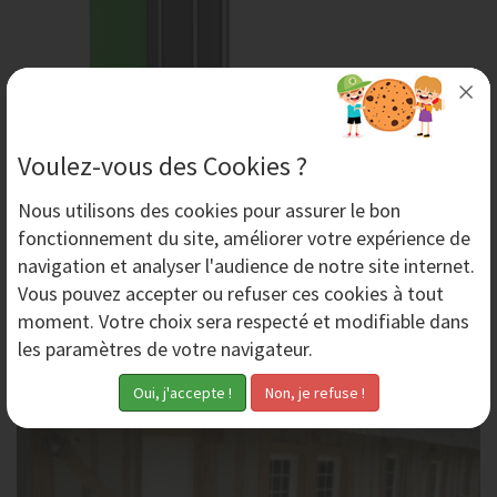
Matériel d’aérogommage – aérogommeuse, abrasif,
Voulez-vous des Cookies ?
masque
L’aérogommage permet un décapage de tous types de
Nous utilisons des
cookies
pour assurer le bon
surfaces. Pour réaliser un aérogommage un matériel
fonctionnement du site, améliorer votre expérience de
adéquat est requis comme une aérogommeuse, un...
navigation et analyser l'audience de notre site internet.
Vous pouvez accepter ou refuser ces cookies à tout
Mardi 22 Août 2017
moment. Votre choix sera respecté et modifiable dans
les paramètres de votre navigateur.