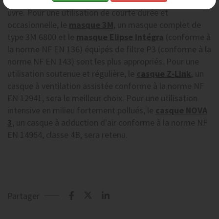
de protection, adaptées à vos conditions de mise en ?
uvre. Pour une utilisation de courte durée et
occasionnelle, le
masque 3M
, un masque complet de
type 3M 6800 et le
masque Elipse Intégra
(conforme à
la norme NF EN 136) équipés de filtre P3 (conforme à la
norme NF EN 143) sont les plus appropriés. Pour une
utilisation soutenue et régulière, le
casque Z-Link
, un
casque à ventilation assistée conforme à la norme NF
EN 12941, sera le meilleur choix. Pour une utilisation
intensive en milieu fortement pollués, le
casque NOVA
3
, un casque à adduction d'air conforme à la norme NF
EN 14954, classe 4B, sera retenu.
Partager