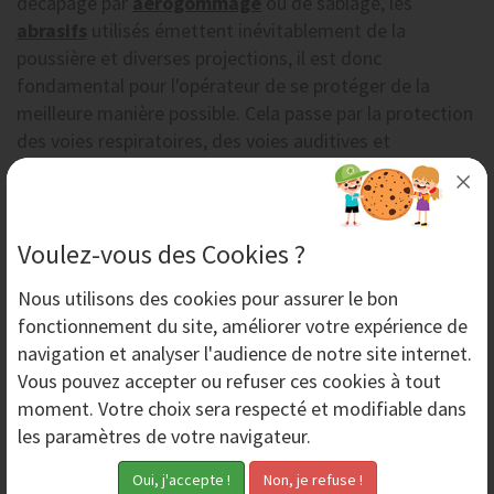
décapage par
aérogommage
ou de sablage, les
abrasifs
utilisés émettent inévitablement de la
poussière et diverses projections, il est donc
fondamental pour l'opérateur de se protéger de la
meilleure manière possible. Cela passe par la protection
des voies respiratoires, des voies auditives et
protection du corps. Les équipements de protection
individuelle proposés par AERO-NOV sont choisis pour
vous permettre de réaliser les décapages en toute
Voulez-vous des Cookies ?
sécurité et avec le plus grand confort.
Nous utilisons des
cookies
pour assurer le bon
EQUIPEMENTS DE PROTECTION
fonctionnement du site, améliorer votre expérience de
navigation et analyser l'audience de notre site internet.
INDIVIDUELLE
Vous pouvez accepter ou refuser ces cookies à tout
moment. Votre choix sera respecté et modifiable dans
les paramètres de votre navigateur.
Pour protéger les voies respiratoires lors du sablage ou
de l'
aérogommage
, Aero-Nov vous propose trois types