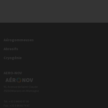
Aérogommeuses
Abrasifs
Cryogénie
AERO-NOV
91, Avenue de Saint-Claude
39260 Moirans-en-Montagne
Tél : +33 3 84 60 57 00
Fax : +33 3 84 60 74 67