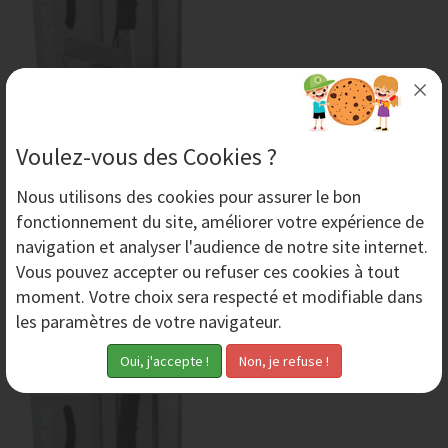
Voulez-vous des Cookies ?
Nous utilisons des
cookies
pour assurer le bon
Matériel d'Aérogommage - Aérogommeuses
fonctionnement du site, améliorer votre expérience de
Aero Nov propose aux professionnels et aux particuliers
navigation et analyser l'audience de notre site internet.
une gamme complète de matériel d'aérogommage.
Vous pouvez accepter ou refuser ces cookies à tout
L'aérogommage est une méthode de décapage...
moment. Votre choix sera respecté et modifiable dans
les paramètres de votre navigateur.
Dimanche 19 Avril 2015